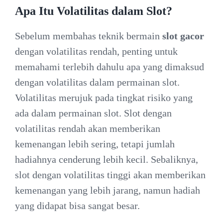
Apa Itu Volatilitas dalam Slot?
Sebelum membahas teknik bermain
slot gacor
dengan volatilitas rendah, penting untuk
memahami terlebih dahulu apa yang dimaksud
dengan volatilitas dalam permainan slot.
Volatilitas merujuk pada tingkat risiko yang
ada dalam permainan slot. Slot dengan
volatilitas rendah akan memberikan
kemenangan lebih sering, tetapi jumlah
hadiahnya cenderung lebih kecil. Sebaliknya,
slot dengan volatilitas tinggi akan memberikan
kemenangan yang lebih jarang, namun hadiah
yang didapat bisa sangat besar.