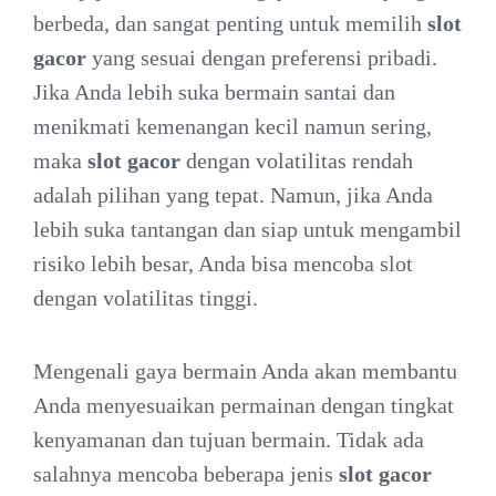
berbeda, dan sangat penting untuk memilih
slot
gacor
yang sesuai dengan preferensi pribadi.
Jika Anda lebih suka bermain santai dan
menikmati kemenangan kecil namun sering,
maka
slot gacor
dengan volatilitas rendah
adalah pilihan yang tepat. Namun, jika Anda
lebih suka tantangan dan siap untuk mengambil
risiko lebih besar, Anda bisa mencoba slot
dengan volatilitas tinggi.
Mengenali gaya bermain Anda akan membantu
Anda menyesuaikan permainan dengan tingkat
kenyamanan dan tujuan bermain. Tidak ada
salahnya mencoba beberapa jenis
slot gacor