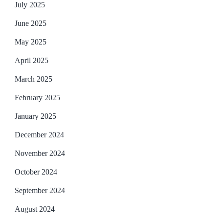
July 2025
June 2025
May 2025
April 2025
March 2025
February 2025
January 2025
December 2024
November 2024
October 2024
September 2024
August 2024