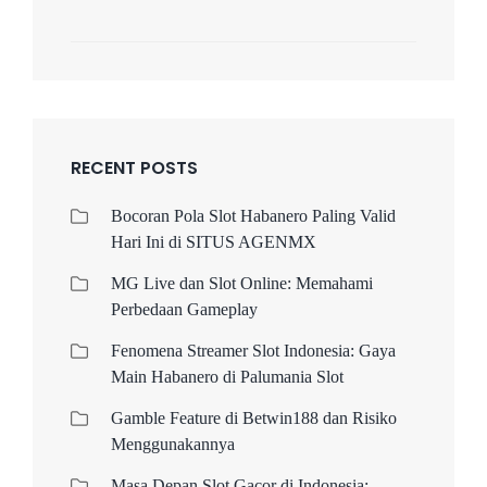
RECENT POSTS
Bocoran Pola Slot Habanero Paling Valid
Hari Ini di SITUS AGENMX
MG Live dan Slot Online: Memahami
Perbedaan Gameplay
Fenomena Streamer Slot Indonesia: Gaya
Main Habanero di Palumania Slot
Gamble Feature di Betwin188 dan Risiko
Menggunakannya
Masa Depan Slot Gacor di Indonesia: