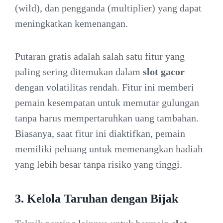
(wild), dan pengganda (multiplier) yang dapat
meningkatkan kemenangan.
Putaran gratis adalah salah satu fitur yang
paling sering ditemukan dalam
slot gacor
dengan volatilitas rendah. Fitur ini memberi
pemain kesempatan untuk memutar gulungan
tanpa harus mempertaruhkan uang tambahan.
Biasanya, saat fitur ini diaktifkan, pemain
memiliki peluang untuk memenangkan hadiah
yang lebih besar tanpa risiko yang tinggi.
3. Kelola Taruhan dengan Bijak