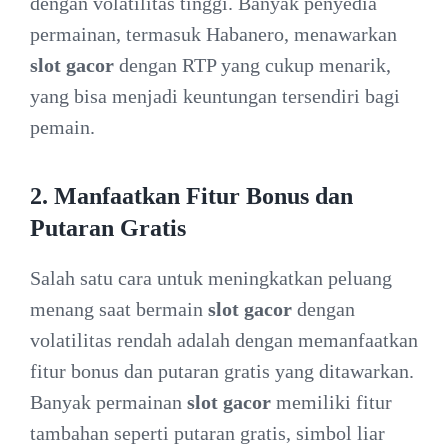
dengan volatilitas tinggi. Banyak penyedia
permainan, termasuk Habanero, menawarkan
slot gacor
dengan RTP yang cukup menarik,
yang bisa menjadi keuntungan tersendiri bagi
pemain.
2. Manfaatkan Fitur Bonus dan
Putaran Gratis
Salah satu cara untuk meningkatkan peluang
menang saat bermain
slot gacor
dengan
volatilitas rendah adalah dengan memanfaatkan
fitur bonus dan putaran gratis yang ditawarkan.
Banyak permainan
slot gacor
memiliki fitur
tambahan seperti putaran gratis, simbol liar