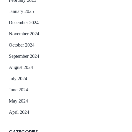
February 2025
January 2025
December 2024
November 2024
October 2024
September 2024
August 2024
July 2024
June 2024
May 2024
April 2024
CATEGORIES