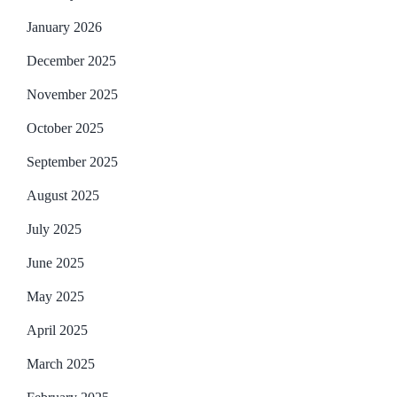
January 2026
December 2025
November 2025
October 2025
September 2025
August 2025
July 2025
June 2025
May 2025
April 2025
March 2025