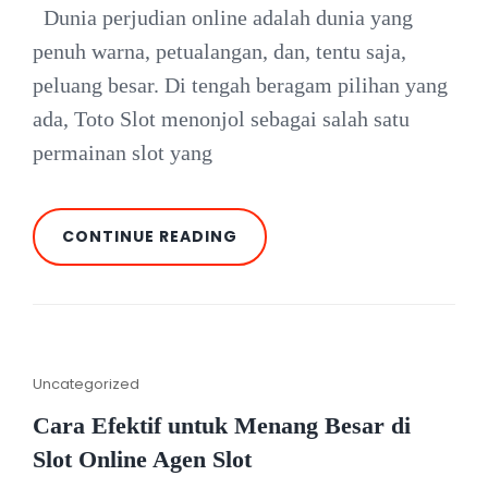
Dunia perjudian online adalah dunia yang
penuh warna, petualangan, dan, tentu saja,
peluang besar. Di tengah beragam pilihan yang
ada, Toto Slot menonjol sebagai salah satu
permainan slot yang
MENJELAJAHI
CONTINUE READING
DUNIA
TOTO
SLOT:
TIPS
DAN
TRIK
TERBAIK
Cat
Uncategorized
UNTUK
Links
MENANG
Cara Efektif untuk Menang Besar di
Slot Online Agen Slot