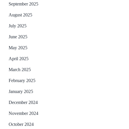
September 2025
August 2025
July 2025
June 2025
May 2025
April 2025
March 2025
February 2025
January 2025
December 2024
November 2024
October 2024