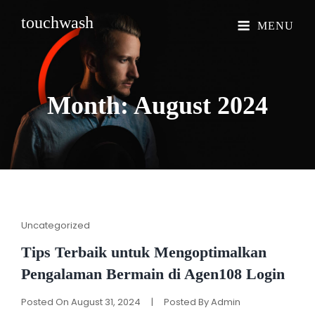
touchwash
MENU
Month: August
2024
Cat
Uncategorized
Links
Tips Terbaik untuk Mengoptimalkan
Pengalaman Bermain di Agen108 Login
Posted On
August 31, 2024
|
Posted By
Admin