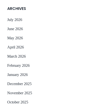
ARCHIVES
July 2026
June 2026
May 2026
April 2026
March 2026
February 2026
January 2026
December 2025
November 2025
October 2025