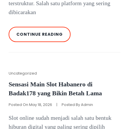
terstruktur. Salah satu platform yang sering
dibicarakan
VIP
CONTINUE READING
LEVEL
FANGWIN88
LINK:
MANFAAT
KHUSUS
PECINTA
SLOT
Cat
Uncategorized
MG
Links
LIVE
Sensasi Main Slot Habanero di
Badak178 yang Bikin Betah Lama
Posted On
May 18, 2026
|
Posted By
Admin
Slot online sudah menjadi salah satu bentuk
hiburan digital yang paling sering dipilih