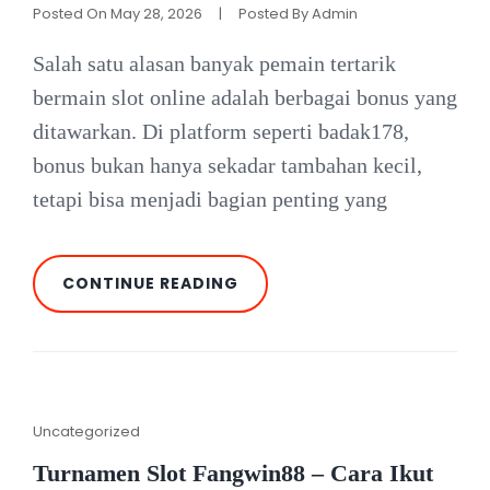
Posted On
May 28, 2026
|
Posted By
Admin
Salah satu alasan banyak pemain tertarik
bermain slot online adalah berbagai bonus yang
ditawarkan. Di platform seperti badak178,
bonus bukan hanya sekadar tambahan kecil,
tetapi bisa menjadi bagian penting yang
SEMUA
CONTINUE READING
JENIS
BONUS
YANG
BISA
KAMU
DAPATKAN
DI
Cat
Uncategorized
BADAK178
Links
SAAT
Turnamen Slot Fangwin88 – Cara Ikut