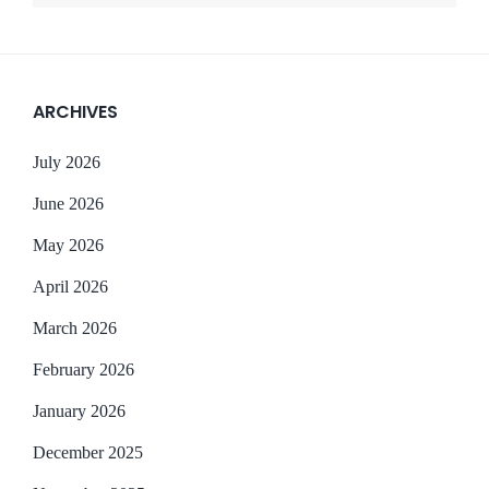
ARCHIVES
July 2026
June 2026
May 2026
April 2026
March 2026
February 2026
January 2026
December 2025