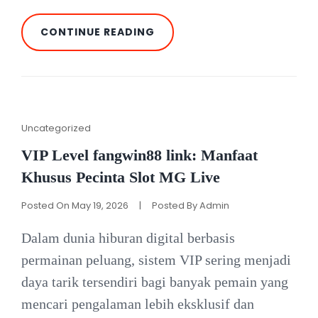
SLOT
CONTINUE READING
HABANERO
MAGIC
OAK
DI
BADAK
178
—
Cat
Uncategorized
TIPS
Links
MAIN
VIP Level fangwin88 link: Manfaat
DAN
Khusus Pecinta Slot MG Live
POLA
GACOR
Posted On
May 19, 2026
|
Posted By
Admin
TERBARU
Dalam dunia hiburan digital berbasis
permainan peluang, sistem VIP sering menjadi
daya tarik tersendiri bagi banyak pemain yang
mencari pengalaman lebih eksklusif dan