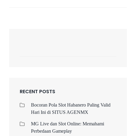
RECENT POSTS
Bocoran Pola Slot Habanero Paling Valid
Hari Ini di SITUS AGENMX
MG Live dan Slot Online: Memahami
Perbedaan Gameplay