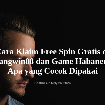
ara Klaim Free Spin Gratis 
angwin88 dan Game Habane
Apa yang Cocok
Dipakai
Posted On
May 26, 2026