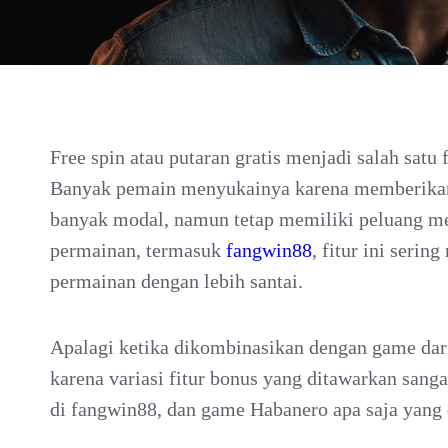
Free spin atau putaran gratis menjadi salah satu
Banyak pemain menyukainya karena memberikan
banyak modal, namun tetap memiliki peluang m
permainan, termasuk
fangwin88
, fitur ini seri
permainan dengan lebih santai.
Apalagi ketika dikombinasikan dengan game da
karena variasi fitur bonus yang ditawarkan sanga
di fangwin88, dan game Habanero apa saja yang 