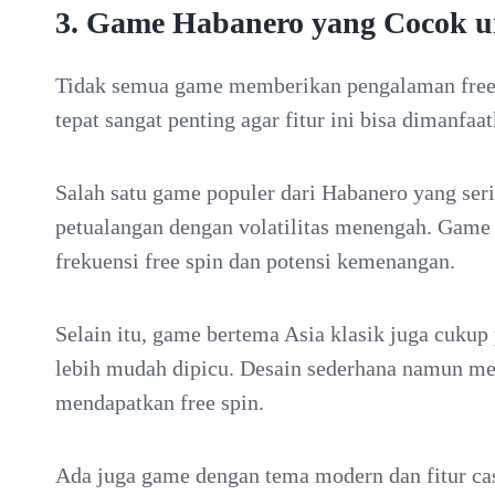
3. Game Habanero yang Cocok u
Tidak semua game memberikan pengalaman free 
tepat sangat penting agar fitur ini bisa dimanfa
Salah satu game populer dari Habanero yang ser
petualangan dengan volatilitas menengah. Game
frekuensi free spin dan potensi kemenangan.
Selain itu, game bertema Asia klasik juga cukup
lebih mudah dipicu. Desain sederhana namun me
mendapatkan free spin.
Ada juga game dengan tema modern dan fitur ca