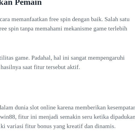
ukan Pemain
ra memanfaatkan free spin dengan baik. Salah satu
free spin tanpa memahami mekanisme game terlebih
ilitas game. Padahal, hal ini sangat mempengaruhi
silnya saat fitur tersebut aktif.
k dalam dunia slot online karena memberikan kesempata
win88, fitur ini menjadi semakin seru ketika dipaduka
 variasi fitur bonus yang kreatif dan dinamis.