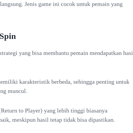
langsung. Jenis game ini cocok untuk pemain yang
.
 Spin
a strategi yang bisa membantu pemain mendapatkan hasi
miliki karakteristik berbeda, sehingga penting untuk
ing muncul.
Return to Player) yang lebih tinggi biasanya
ik, meskipun hasil tetap tidak bisa dipastikan.