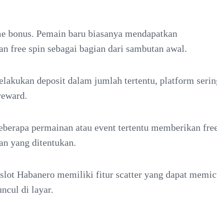
me bonus. Pemain baru biasanya mendapatkan
 free spin sebagai bagian dari sambutan awal.
lakukan deposit dalam jumlah tertentu, platform serin
reward.
Beberapa permainan atau event tertentu memberikan fre
an yang ditentukan.
slot Habanero memiliki fitur scatter yang dapat memi
ncul di layar.