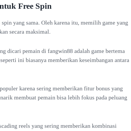
ntuk Free Spin
spin yang sama. Oleh karena itu, memilih game yang
atkan secara maksimal.
ing dicari pemain di fangwin88 adalah game bertema
 seperti ini biasanya memberikan keseimbangan antara
 populer karena sering memberikan fitur bonus yang
narik membuat pemain bisa lebih fokus pada peluang
scading reels yang sering memberikan kombinasi