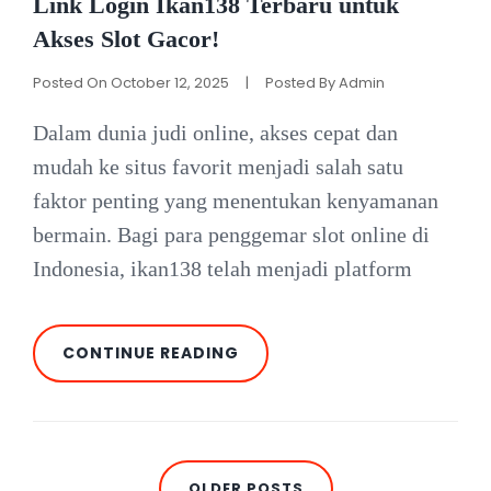
TERPOPULER
Link Login Ikan138 Terbaru untuk
Akses Slot Gacor!
Posted On
October 12, 2025
|
Posted By
Admin
Dalam dunia judi online, akses cepat dan
mudah ke situs favorit menjadi salah satu
faktor penting yang menentukan kenyamanan
bermain. Bagi para penggemar slot online di
Indonesia, ikan138 telah menjadi platform
LINK
CONTINUE READING
LOGIN
IKAN138
TERBARU
UNTUK
AKSES
Posts
SLOT
OLDER POSTS