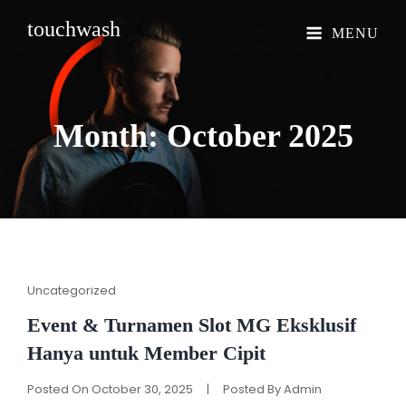
touchwash
MENU
Month: October
2025
Cat
Uncategorized
Links
Event & Turnamen Slot MG Eksklusif
Hanya untuk Member Cipit
Posted On
October 30, 2025
|
Posted By
Admin