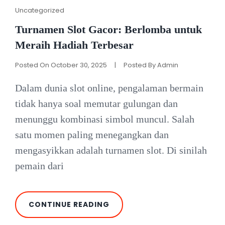
Cat
Uncategorized
Links
Turnamen Slot Gacor: Berlomba untuk
Meraih Hadiah Terbesar
Posted On
October 30, 2025
|
Posted By
Admin
Dalam dunia slot online, pengalaman bermain
tidak hanya soal memutar gulungan dan
menunggu kombinasi simbol muncul. Salah
satu momen paling menegangkan dan
mengasyikkan adalah turnamen slot. Di sinilah
pemain dari
TURNAMEN
CONTINUE READING
SLOT
GACOR: