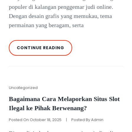
populer di kalangan penggemar judi online.
Dengan desain grafis yang memukau, tema
permainan yang beragam, serta
RAHASIA
CONTINUE READING
MENANG
BESAR
DI
SLOT
PG
SOFT
DI
Cat
Uncategorized
CIPIT
Links
88
Bagaimana Cara Melaporkan Situs Slot
Ilegal ke Pihak Berwenang?
Posted On
October 18, 2025
|
Posted By
Admin