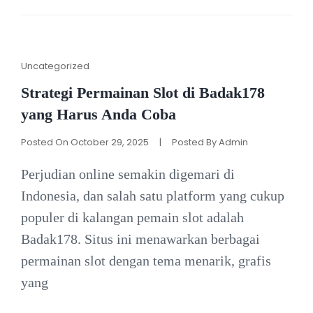
BERLOMBA
UNTUK
MERAIH
HADIAH
TERBESAR
Cat
Uncategorized
Links
Strategi Permainan Slot di Badak178
yang Harus Anda Coba
Posted On
October 29, 2025
|
Posted By
Admin
Perjudian online semakin digemari di
Indonesia, dan salah satu platform yang cukup
populer di kalangan pemain slot adalah
Badak178. Situs ini menawarkan berbagai
permainan slot dengan tema menarik, grafis
yang