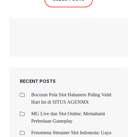
GACOR!
navigation
RECENT POSTS
Bocoran Pola Slot Habanero Paling Valid
Hari Ini di SITUS AGENMX
MG Live dan Slot Online: Memahami
Perbedaan Gameplay
Fenomena Streamer Slot Indonesia: Gaya