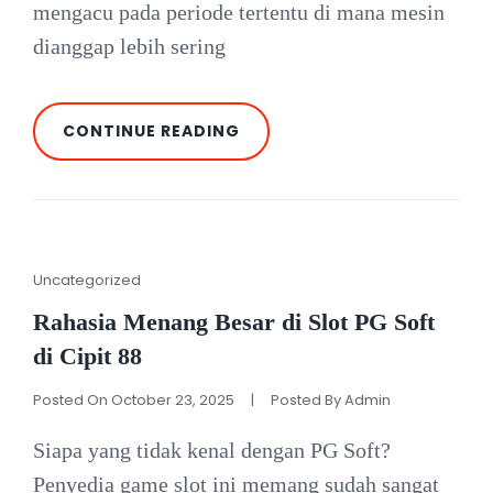
mengacu pada periode tertentu di mana mesin
dianggap lebih sering
AKURASI
CONTINUE READING
“JAM
GACOR”
SLOT
GACOR
HARI
INI:
DATA,
Cat
Uncategorized
POLA,
Links
DAN
Rahasia Menang Besar di Slot PG Soft
REALITA
di Cipit 88
Posted On
October 23, 2025
|
Posted By
Admin
Siapa yang tidak kenal dengan PG Soft?
Penyedia game slot ini memang sudah sangat