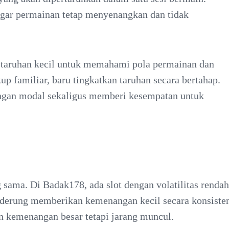
agar permainan tetap menyenangkan dan tidak
n taruhan kecil untuk memahami pola permainan dan
up familiar, baru tingkatkan taruhan secara bertahap.
angan modal sekaligus memberi kesempatan untuk
sama. Di Badak178, ada slot dengan volatilitas rendah
cenderung memberikan kemenangan kecil secara konsiste
an kemenangan besar tetapi jarang muncul.