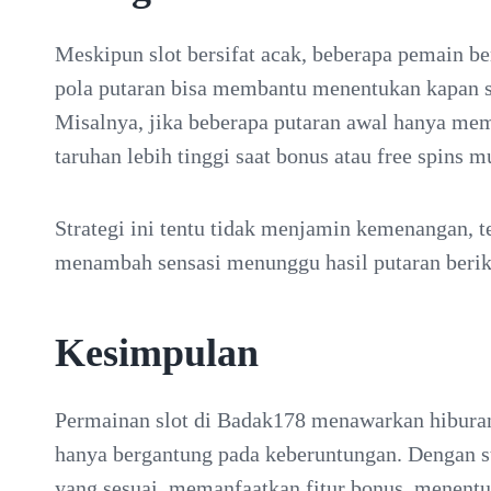
Meskipun slot bersifat acak, beberapa pemain 
pola putaran bisa membantu menentukan kapan sa
Misalnya, jika beberapa putaran awal hanya m
taruhan lebih tinggi saat bonus atau free spins m
Strategi ini tentu tidak menjamin kemenangan, 
menambah sensasi menunggu hasil putaran berik
Kesimpulan
Permainan slot di Badak178 menawarkan hiburan
hanya bergantung pada keberuntungan. Dengan st
yang sesuai, memanfaatkan fitur bonus, menent