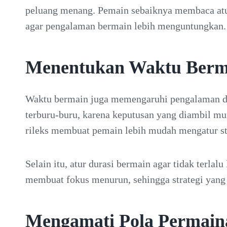
peluang menang. Pemain sebaiknya membaca at
agar pengalaman bermain lebih menguntungkan.
Menentukan Waktu Berm
Waktu bermain juga memengaruhi pengalaman 
terburu-buru, karena keputusan yang diambil mu
rileks membuat pemain lebih mudah mengatur str
Selain itu, atur durasi bermain agar tidak terlalu
membuat fokus menurun, sehingga strategi yang 
Mengamati Pola Permain