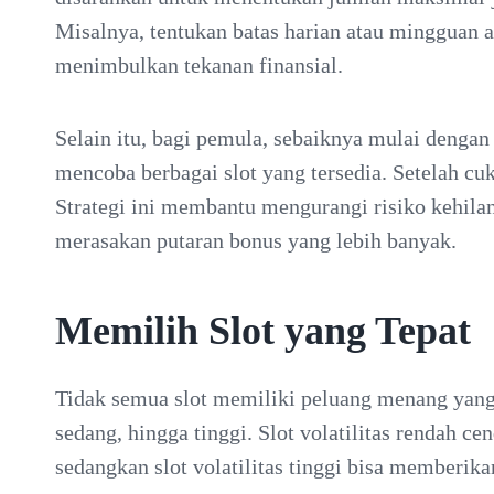
Misalnya, tentukan batas harian atau mingguan 
menimbulkan tekanan finansial.
Selain itu, bagi pemula, sebaiknya mulai denga
mencoba berbagai slot yang tersedia. Setelah cuk
Strategi ini membantu mengurangi risiko kehil
merasakan putaran bonus yang lebih banyak.
Memilih Slot yang Tepat
Tidak semua slot memiliki peluang menang yang 
sedang, hingga tinggi. Slot volatilitas rendah 
sedangkan slot volatilitas tinggi bisa memberik