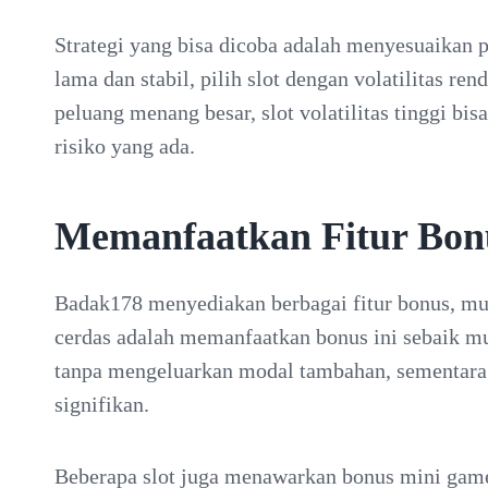
Strategi yang bisa dicoba adalah menyesuaikan p
lama dan stabil, pilih slot dengan volatilitas re
peluang menang besar, slot volatilitas tinggi bi
risiko yang ada.
Memanfaatkan Fitur Bon
Badak178 menyediakan berbagai fitur bonus, mula
cerdas adalah memanfaatkan bonus ini sebaik m
tanpa mengeluarkan modal tambahan, sementara 
signifikan.
Beberapa slot juga menawarkan bonus mini game