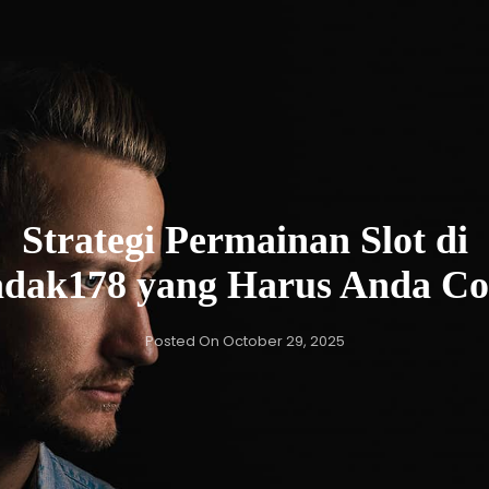
Strategi Permainan Slot di
dak178 yang Harus Anda
Co
Posted On
October 29, 2025