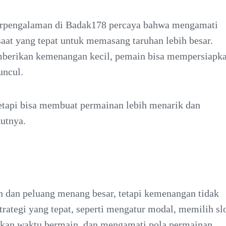
berpengalaman di Badak178 percaya bahwa mengamati
at yang tepat untuk memasang taruhan lebih besar.
emberikan kemenangan kecil, pemain bisa mempersiapk
uncul.
tetapi bisa membuat permainan lebih menarik dan
utnya.
 dan peluang menang besar, tetapi kemenangan tidak
rategi yang tepat, seperti mengatur modal, memilih sl
ukan waktu bermain, dan mengamati pola permainan,