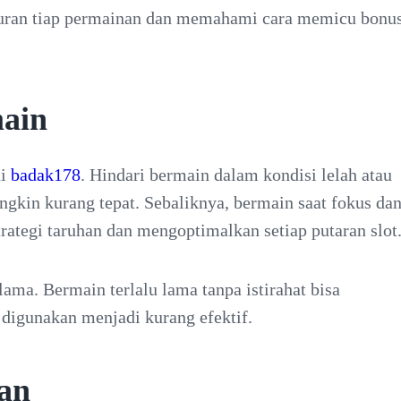
uran tiap permainan dan memahami cara memicu bonu
ain
di
badak178
. Hindari bermain dalam kondisi lelah atau
ngkin kurang tepat. Sebaliknya, bermain saat fokus da
ategi taruhan dan mengoptimalkan setiap putaran slot
 lama. Bermain terlalu lama tanpa istirahat bisa
digunakan menjadi kurang efektif.
an