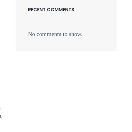
RECENT COMMENTS
No comments to show.
,
n,