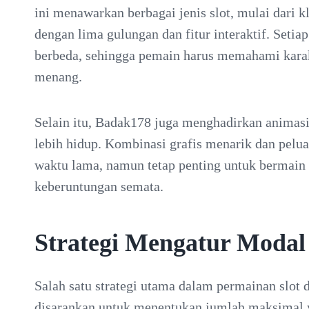
ini menawarkan berbagai jenis slot, mulai dari 
dengan lima gulungan dan fitur interaktif. Seti
berbeda, sehingga pemain harus memahami karakt
menang.
Selain itu, Badak178 juga menghadirkan animasi
lebih hidup. Kombinasi grafis menarik dan pe
waktu lama, namun tetap penting untuk bermain 
keberuntungan semata.
Strategi Mengatur Modal
Salah satu strategi utama dalam permainan slo
disarankan untuk menentukan jumlah maksimal y