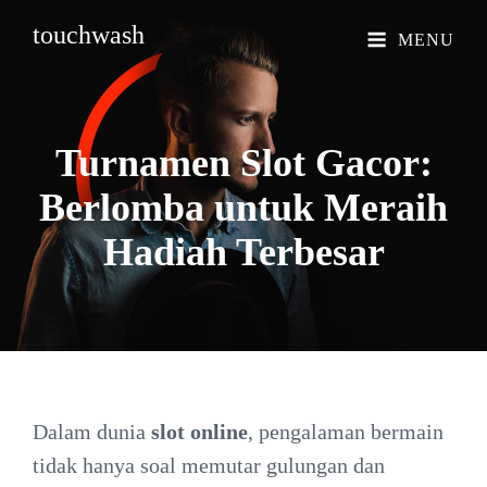
touchwash
MENU
Turnamen Slot Gacor:
Berlomba untuk Meraih
Hadiah
Terbesar
Dalam dunia
slot online
, pengalaman bermain
tidak hanya soal memutar gulungan dan