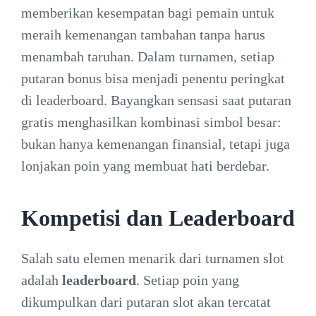
memberikan kesempatan bagi pemain untuk
meraih kemenangan tambahan tanpa harus
menambah taruhan. Dalam turnamen, setiap
putaran bonus bisa menjadi penentu peringkat
di leaderboard. Bayangkan sensasi saat putaran
gratis menghasilkan kombinasi simbol besar:
bukan hanya kemenangan finansial, tetapi juga
lonjakan poin yang membuat hati berdebar.
Kompetisi dan Leaderboard
Salah satu elemen menarik dari turnamen slot
adalah
leaderboard
. Setiap poin yang
dikumpulkan dari putaran slot akan tercatat