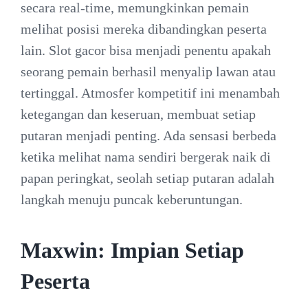
secara real-time, memungkinkan pemain
melihat posisi mereka dibandingkan peserta
lain. Slot gacor bisa menjadi penentu apakah
seorang pemain berhasil menyalip lawan atau
tertinggal. Atmosfer kompetitif ini menambah
ketegangan dan keseruan, membuat setiap
putaran menjadi penting. Ada sensasi berbeda
ketika melihat nama sendiri bergerak naik di
papan peringkat, seolah setiap putaran adalah
langkah menuju puncak keberuntungan.
Maxwin: Impian Setiap
Peserta