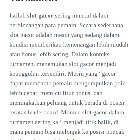
Istilah
slot gacor
sering muncul dalam
perbincangan para pemain. Secara sederhana,
slot gacor adalah mesin yang sedang dalam
kondisi memberikan kemenangan lebih mudah
atau bonus lebih sering. Dalam konteks
turnamen, menemukan slot gacor menjadi
keunggulan tersendiri. Mesin yang “gacor”
dapat membantu pemain mengumpulkan poin
lebih cepat, memicu fitur bonus, dan
meningkatkan peluang untuk berada di posisi
teratas leaderboard. Momen slot gacor dalam
turnamen sering kali menjadi titik balik, di
mana pemain bisa melonjak ke posisi puncak