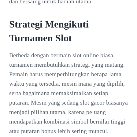
dan bersaing untuk hadiah utama.
Strategi Mengikuti
Turnamen Slot
Berbeda dengan bermain slot online biasa,
turnamen membutuhkan strategi yang matang.
Pemain harus memperhitungkan berapa lama
waktu yang tersedia, mesin mana yang dipilih,
serta bagaimana memaksimalkan setiap
putaran. Mesin yang sedang slot gacor biasanya
menjadi pilihan utama, karena peluang
mendapatkan kombinasi simbol bernilai tinggi
atau putaran bonus lebih sering muncul.