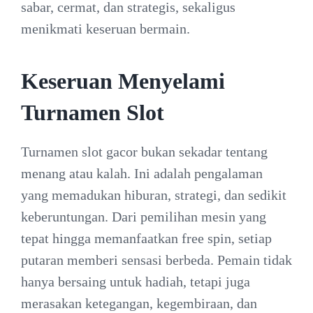
sabar, cermat, dan strategis, sekaligus
menikmati keseruan bermain.
Keseruan Menyelami
Turnamen Slot
Turnamen slot gacor bukan sekadar tentang
menang atau kalah. Ini adalah pengalaman
yang memadukan hiburan, strategi, dan sedikit
keberuntungan. Dari pemilihan mesin yang
tepat hingga memanfaatkan free spin, setiap
putaran memberi sensasi berbeda. Pemain tidak
hanya bersaing untuk hadiah, tetapi juga
merasakan ketegangan, kegembiraan, dan