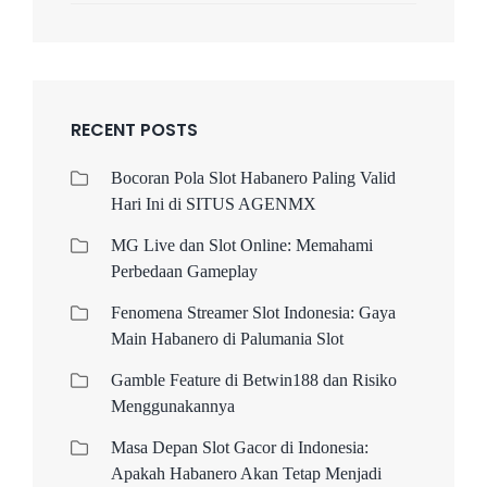
RECENT POSTS
Bocoran Pola Slot Habanero Paling Valid
Hari Ini di SITUS AGENMX
MG Live dan Slot Online: Memahami
Perbedaan Gameplay
Fenomena Streamer Slot Indonesia: Gaya
Main Habanero di Palumania Slot
Gamble Feature di Betwin188 dan Risiko
Menggunakannya
Masa Depan Slot Gacor di Indonesia:
Apakah Habanero Akan Tetap Menjadi