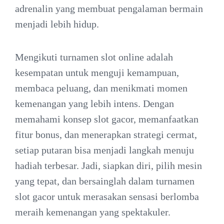
adrenalin yang membuat pengalaman bermain
menjadi lebih hidup.
Mengikuti turnamen slot online adalah
kesempatan untuk menguji kemampuan,
membaca peluang, dan menikmati momen
kemenangan yang lebih intens. Dengan
memahami konsep slot gacor, memanfaatkan
fitur bonus, dan menerapkan strategi cermat,
setiap putaran bisa menjadi langkah menuju
hadiah terbesar. Jadi, siapkan diri, pilih mesin
yang tepat, dan bersainglah dalam turnamen
slot gacor untuk merasakan sensasi berlomba
meraih kemenangan yang spektakuler.