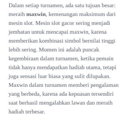
Dalam setiap turnamen, ada satu tujuan besar:
meraih
maxwin
, kemenangan maksimum dari
mesin slot. Mesin slot gacor sering menjadi
jembatan untuk mencapai maxwin, karena
memberikan kombinasi simbol bernilai tinggi
lebih sering. Momen ini adalah puncak
kegembiraan dalam turnamen, ketika pemain
tidak hanya mendapatkan hadiah utama, tetapi
juga sensasi luar biasa yang sulit dilupakan.
Maxwin dalam turnamen memberi pengalaman
yang berbeda, karena ada kepuasan tersendiri
saat berhasil mengalahkan lawan dan meraih
hadiah terbesar.