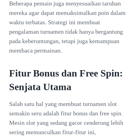
Beberapa pemain juga menyesuaikan taruhan
mereka agar dapat memaksimalkan poin dalam
waktu terbatas. Strategi ini membuat
pengalaman turnamen tidak hanya bergantung
pada keberuntungan, tetapi juga kemampuan
membaca permainan.
Fitur Bonus dan Free Spin:
Senjata Utama
Salah satu hal yang membuat turnamen slot
semakin seru adalah fitur bonus dan free spin.
Mesin slot yang sedang gacor cenderung lebih
sering memunculkan fitur-fitur ini,