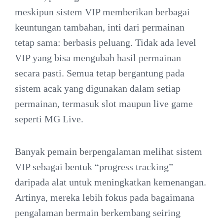
meskipun sistem VIP memberikan berbagai
keuntungan tambahan, inti dari permainan
tetap sama: berbasis peluang. Tidak ada level
VIP yang bisa mengubah hasil permainan
secara pasti. Semua tetap bergantung pada
sistem acak yang digunakan dalam setiap
permainan, termasuk slot maupun live game
seperti MG Live.
Banyak pemain berpengalaman melihat sistem
VIP sebagai bentuk “progress tracking”
daripada alat untuk meningkatkan kemenangan.
Artinya, mereka lebih fokus pada bagaimana
pengalaman bermain berkembang seiring