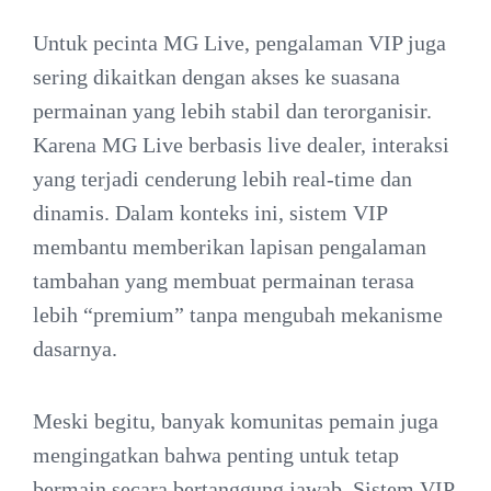
Untuk pecinta MG Live, pengalaman VIP juga
sering dikaitkan dengan akses ke suasana
permainan yang lebih stabil dan terorganisir.
Karena MG Live berbasis live dealer, interaksi
yang terjadi cenderung lebih real-time dan
dinamis. Dalam konteks ini, sistem VIP
membantu memberikan lapisan pengalaman
tambahan yang membuat permainan terasa
lebih “premium” tanpa mengubah mekanisme
dasarnya.
Meski begitu, banyak komunitas pemain juga
mengingatkan bahwa penting untuk tetap
bermain secara bertanggung jawab. Sistem VIP