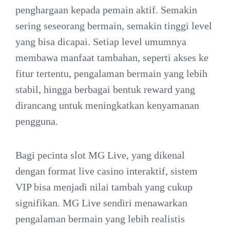
penghargaan kepada pemain aktif. Semakin
sering seseorang bermain, semakin tinggi level
yang bisa dicapai. Setiap level umumnya
membawa manfaat tambahan, seperti akses ke
fitur tertentu, pengalaman bermain yang lebih
stabil, hingga berbagai bentuk reward yang
dirancang untuk meningkatkan kenyamanan
pengguna.
Bagi pecinta slot MG Live, yang dikenal
dengan format live casino interaktif, sistem
VIP bisa menjadi nilai tambah yang cukup
signifikan. MG Live sendiri menawarkan
pengalaman bermain yang lebih realistis