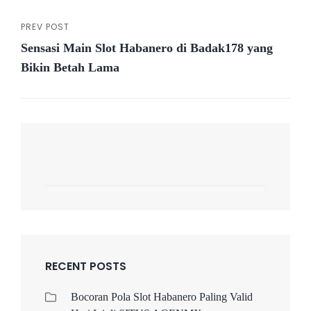
PREV POST
Previous
Sensasi Main Slot Habanero di Badak178 yang
Post
Bikin Betah Lama
RECENT POSTS
Bocoran Pola Slot Habanero Paling Valid