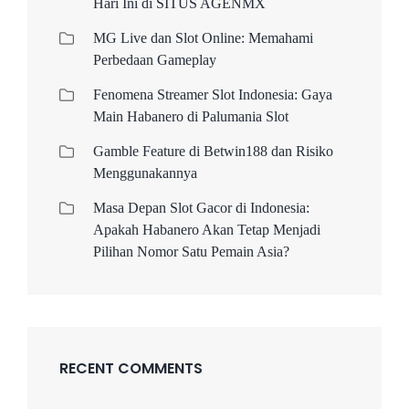
Hari Ini di SITUS AGENMX
MG Live dan Slot Online: Memahami
Perbedaan Gameplay
Fenomena Streamer Slot Indonesia: Gaya
Main Habanero di Palumania Slot
Gamble Feature di Betwin188 dan Risiko
Menggunakannya
Masa Depan Slot Gacor di Indonesia:
Apakah Habanero Akan Tetap Menjadi
Pilihan Nomor Satu Pemain Asia?
RECENT COMMENTS