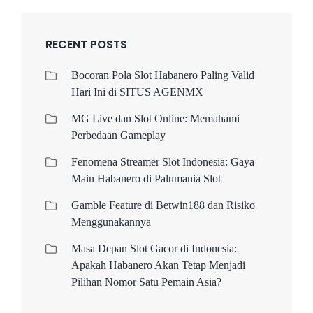
RECENT POSTS
Bocoran Pola Slot Habanero Paling Valid
Hari Ini di SITUS AGENMX
MG Live dan Slot Online: Memahami
Perbedaan Gameplay
Fenomena Streamer Slot Indonesia: Gaya
Main Habanero di Palumania Slot
Gamble Feature di Betwin188 dan Risiko
Menggunakannya
Masa Depan Slot Gacor di Indonesia:
Apakah Habanero Akan Tetap Menjadi
Pilihan Nomor Satu Pemain Asia?