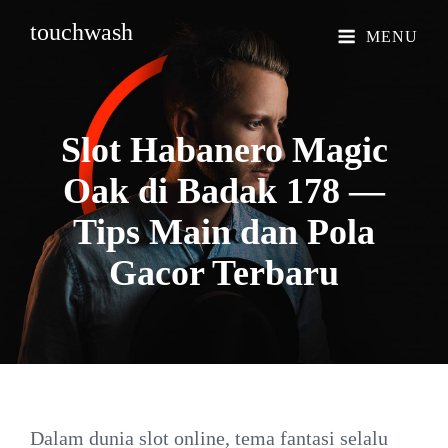
touchwash
MENU
Slot Habanero Magic
Oak di Badak 178 —
Tips Main dan Pola
Gacor
Terbaru
Dalam dunia slot online, tema fantasi selalu