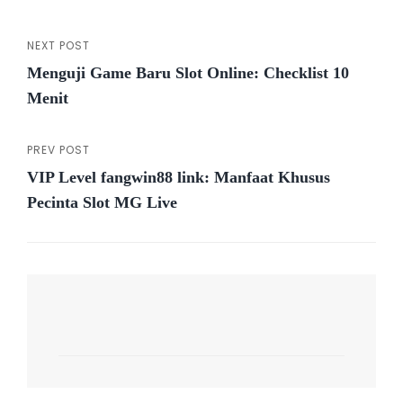
NEXT POST
Post
Next
Menguji Game Baru Slot Online: Checklist 10
Post
navigation
Menit
PREV POST
Previous
VIP Level fangwin88 link: Manfaat Khusus
Post
Pecinta Slot MG Live