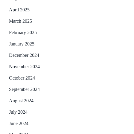
April 2025
March 2025
February 2025
January 2025
December 2024
November 2024
October 2024
September 2024
August 2024
July 2024
June 2024