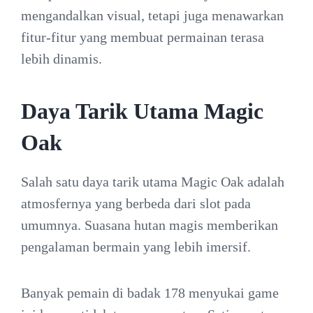
mengandalkan visual, tetapi juga menawarkan
fitur-fitur yang membuat permainan terasa
lebih dinamis.
Daya Tarik Utama Magic
Oak
Salah satu daya tarik utama Magic Oak adalah
atmosfernya yang berbeda dari slot pada
umumnya. Suasana hutan magis memberikan
pengalaman bermain yang lebih imersif.
Banyak pemain di badak 178 menyukai game