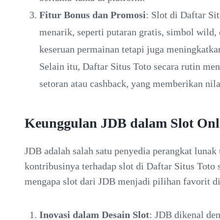
Fitur Bonus dan Promosi
: Slot di Daftar S
menarik, seperti putaran gratis, simbol wild
keseruan permainan tetapi juga meningkatk
Selain itu, Daftar Situs Toto secara rutin m
setoran atau cashback, yang memberikan nil
Keunggulan JDB dalam Slot Onl
JDB adalah salah satu penyedia perangkat lunak 
kontribusinya terhadap slot di Daftar Situs Toto 
mengapa slot dari JDB menjadi pilihan favorit di
Inovasi dalam Desain Slot
: JDB dikenal den