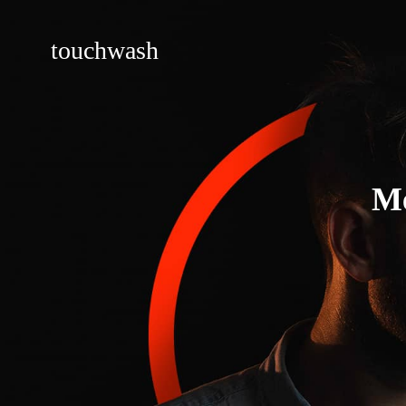
touchwash
Me