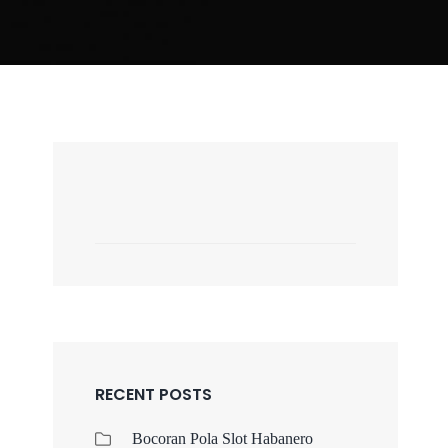
RECENT POSTS
Bocoran Pola Slot Habanero