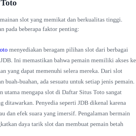
 Toto
mainan slot yang memikat dan berkualitas tinggi.
kan pada beberapa faktor penting:
toto
menyediakan beragam pilihan slot dari berbagai
k JDB. Ini memastikan bahwa pemain memiliki akses ke
nan yang dapat memenuhi selera mereka. Dari slot
n buah-buahan, ada sesuatu untuk setiap jenis pemain.
an utama mengapa slot di Daftar Situs Toto sangat
ng ditawarkan. Penyedia seperti JDB dikenal karena
u dan efek suara yang imersif. Pengalaman bermain
atkan daya tarik slot dan membuat pemain betah