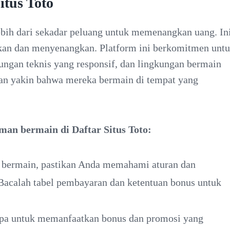
itus Toto
ebih dari sekadar peluang untuk memenangkan uang. In
an dan menyenangkan. Platform ini berkomitmen unt
ngan teknis yang responsif, dan lingkungan bermain
an yakin bahwa mereka bermain di tempat yang
an bermain di Daftar Situs Toto:
 bermain, pastikan Anda memahami aturan dan
Bacalah tabel pembayaran dan ketentuan bonus untuk
upa untuk memanfaatkan bonus dan promosi yang