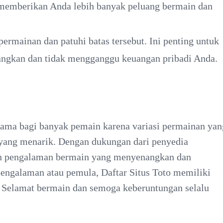
t memberikan Anda lebih banyak peluang bermain dan
permainan dan patuhi batas tersebut. Ini penting untuk
ngkan dan tidak mengganggu keuangan pribadi Anda.
 utama bagi banyak pemain karena variasi permainan yan
us yang menarik. Dengan dukungan dari penyedia
an pengalaman bermain yang menyenangkan dan
ngalaman atau pemula, Daftar Situs Toto memiliki
 Selamat bermain dan semoga keberuntungan selalu