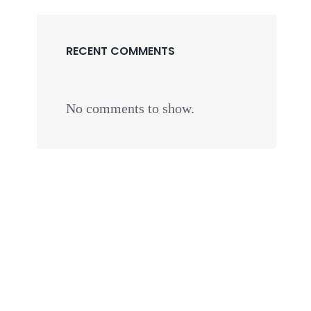
RECENT COMMENTS
No comments to show.