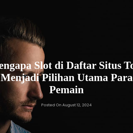
ngapa Slot di Daftar Situs T
Menjadi Pilihan Utama Para
Pemain
Posted On
August 12, 2024