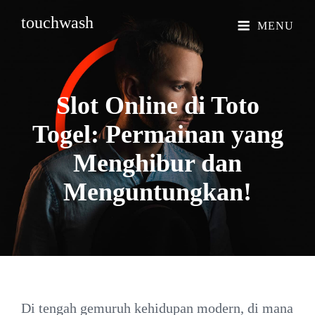
touchwash
MENU
Slot Online di Toto
Togel: Permainan yang
Menghibur dan
Menguntungkan!
Di tengah gemuruh kehidupan modern, di mana