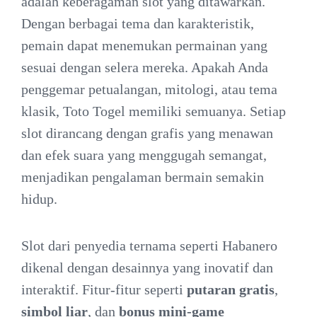
adalah keberagaman slot yang ditawarkan.
Dengan berbagai tema dan karakteristik,
pemain dapat menemukan permainan yang
sesuai dengan selera mereka. Apakah Anda
penggemar petualangan, mitologi, atau tema
klasik, Toto Togel memiliki semuanya. Setiap
slot dirancang dengan grafis yang menawan
dan efek suara yang menggugah semangat,
menjadikan pengalaman bermain semakin
hidup.
Slot dari penyedia ternama seperti Habanero
dikenal dengan desainnya yang inovatif dan
interaktif. Fitur-fitur seperti
putaran gratis
,
simbol liar
, dan
bonus mini-game