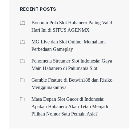
RECENT POSTS
Bocoran Pola Slot Habanero Paling Valid
Hari Ini di SITUS AGENMX
MG Live dan Slot Online: Memahami
Perbedaan Gameplay
Fenomena Streamer Slot Indonesia: Gaya
Main Habanero di Palumania Slot
Gamble Feature di Betwin188 dan Risiko
Menggunakannya
Masa Depan Slot Gacor di Indonesia:
Apakah Habanero Akan Tetap Menjadi
Pilihan Nomor Satu Pemain Asia?