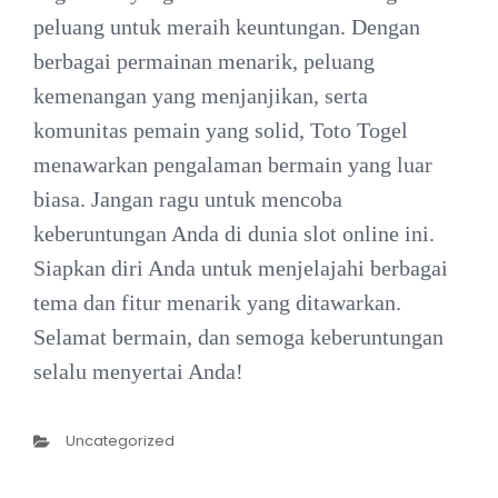
peluang untuk meraih keuntungan. Dengan
berbagai permainan menarik, peluang
kemenangan yang menjanjikan, serta
komunitas pemain yang solid, Toto Togel
menawarkan pengalaman bermain yang luar
biasa. Jangan ragu untuk mencoba
keberuntungan Anda di dunia slot online ini.
Siapkan diri Anda untuk menjelajahi berbagai
tema dan fitur menarik yang ditawarkan.
Selamat bermain, dan semoga keberuntungan
selalu menyertai Anda!
Categories
Uncategorized