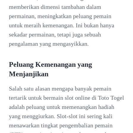
memberikan dimensi tambahan dalam
permainan, meningkatkan peluang pemain
untuk meraih kemenangan. Ini bukan hanya
sekadar permainan, tetapi juga sebuah
pengalaman yang mengasyikkan.
Peluang Kemenangan yang
Menjanjikan
Salah satu alasan mengapa banyak pemain
tertarik untuk bermain slot online di Toto Togel
adalah peluang untuk memenangkan hadiah
yang menggiurkan. Slot-slot ini sering kali
menawarkan tingkat pengembalian pemain