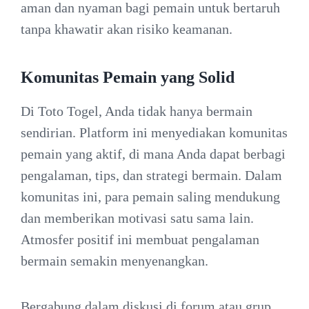
aman dan nyaman bagi pemain untuk bertaruh
tanpa khawatir akan risiko keamanan.
Komunitas Pemain yang Solid
Di Toto Togel, Anda tidak hanya bermain
sendirian. Platform ini menyediakan komunitas
pemain yang aktif, di mana Anda dapat berbagi
pengalaman, tips, dan strategi bermain. Dalam
komunitas ini, para pemain saling mendukung
dan memberikan motivasi satu sama lain.
Atmosfer positif ini membuat pengalaman
bermain semakin menyenangkan.
Bergabung dalam diskusi di forum atau grup