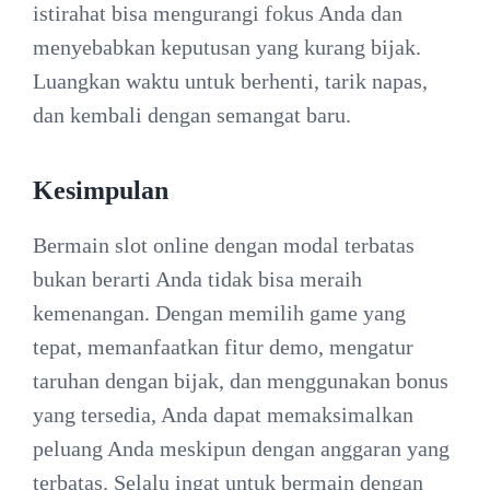
istirahat bisa mengurangi fokus Anda dan
menyebabkan keputusan yang kurang bijak.
Luangkan waktu untuk berhenti, tarik napas,
dan kembali dengan semangat baru.
Kesimpulan
Bermain slot online dengan modal terbatas
bukan berarti Anda tidak bisa meraih
kemenangan. Dengan memilih game yang
tepat, memanfaatkan fitur demo, mengatur
taruhan dengan bijak, dan menggunakan bonus
yang tersedia, Anda dapat memaksimalkan
peluang Anda meskipun dengan anggaran yang
terbatas. Selalu ingat untuk bermain dengan