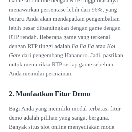
Game slot online dengan RTP tinggi biasanya
menawarkan persentase lebih dari 96%, yang
berarti Anda akan mendapatkan pengembalian
lebih besar dibandingkan dengan game dengan
RTP rendah. Beberapa game yang terkenal
dengan RTP tinggi adalah
Fa Fa Fa
atau
Koi
Gate
dari pengembang Habanero. Jadi, pastikan
untuk memeriksa RTP setiap game sebelum
Anda memulai permainan.
2.
Manfaatkan Fitur Demo
Bagi Anda yang memiliki modal terbatas, fitur
demo adalah pilihan yang sangat berguna.
Banyak situs slot online menyediakan mode