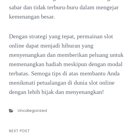
sabar dan tidak terburu-buru dalam mengejar
kemenangan besar.
Dengan strategi yang tepat, permainan slot
online dapat menjadi hiburan yang
menyenangkan dan memberikan peluang untuk
memenangkan hadiah meskipun dengan modal
terbatas. Semoga tips di atas membantu Anda
menikmati petualangan di dunia slot online
dengan lebih bijak dan menyenangkan!
Categories
Uncategorized
NEXT POST
Next