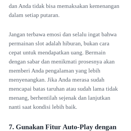
dan Anda tidak bisa memaksakan kemenangan
dalam setiap putaran.
Jangan terbawa emosi dan selalu ingat bahwa
permainan slot adalah hiburan, bukan cara
cepat untuk mendapatkan uang. Bermain
dengan sabar dan menikmati prosesnya akan
memberi Anda pengalaman yang lebih
menyenangkan. Jika Anda merasa sudah
mencapai batas taruhan atau sudah lama tidak
menang, berhentilah sejenak dan lanjutkan
nanti saat kondisi lebih baik.
7.
Gunakan Fitur Auto-Play dengan