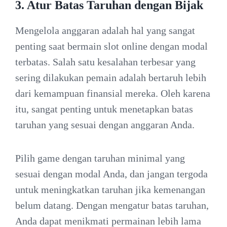
3.
Atur Batas Taruhan dengan Bijak
Mengelola anggaran adalah hal yang sangat
penting saat bermain slot online dengan modal
terbatas. Salah satu kesalahan terbesar yang
sering dilakukan pemain adalah bertaruh lebih
dari kemampuan finansial mereka. Oleh karena
itu, sangat penting untuk menetapkan batas
taruhan yang sesuai dengan anggaran Anda.
Pilih game dengan taruhan minimal yang
sesuai dengan modal Anda, dan jangan tergoda
untuk meningkatkan taruhan jika kemenangan
belum datang. Dengan mengatur batas taruhan,
Anda dapat menikmati permainan lebih lama