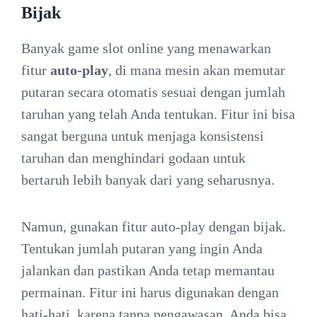
Bijak
Banyak game slot online yang menawarkan
fitur
auto-play
, di mana mesin akan memutar
putaran secara otomatis sesuai dengan jumlah
taruhan yang telah Anda tentukan. Fitur ini bisa
sangat berguna untuk menjaga konsistensi
taruhan dan menghindari godaan untuk
bertaruh lebih banyak dari yang seharusnya.
Namun, gunakan fitur auto-play dengan bijak.
Tentukan jumlah putaran yang ingin Anda
jalankan dan pastikan Anda tetap memantau
permainan. Fitur ini harus digunakan dengan
hati-hati, karena tanpa pengawasan, Anda bisa