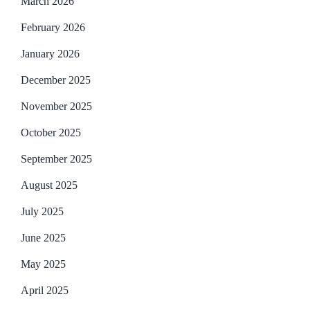
March 2026
February 2026
January 2026
December 2025
November 2025
October 2025
September 2025
August 2025
July 2025
June 2025
May 2025
April 2025