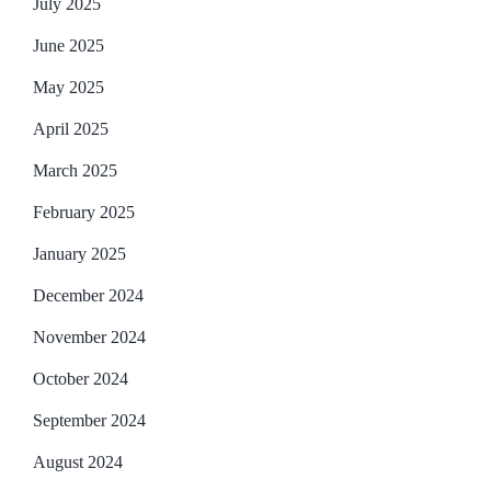
July 2025
June 2025
May 2025
April 2025
March 2025
February 2025
January 2025
December 2024
November 2024
October 2024
September 2024
August 2024