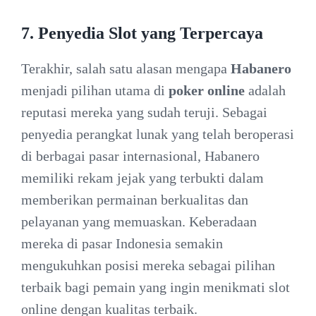
7.
Penyedia Slot yang Terpercaya
Terakhir, salah satu alasan mengapa
Habanero
menjadi pilihan utama di
poker online
adalah
reputasi mereka yang sudah teruji. Sebagai
penyedia perangkat lunak yang telah beroperasi
di berbagai pasar internasional, Habanero
memiliki rekam jejak yang terbukti dalam
memberikan permainan berkualitas dan
pelayanan yang memuaskan. Keberadaan
mereka di pasar Indonesia semakin
mengukuhkan posisi mereka sebagai pilihan
terbaik bagi pemain yang ingin menikmati slot
online dengan kualitas terbaik.