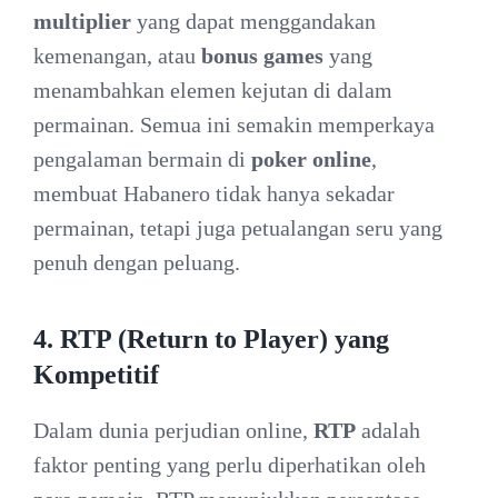
multiplier
yang dapat menggandakan
kemenangan, atau
bonus games
yang
menambahkan elemen kejutan di dalam
permainan. Semua ini semakin memperkaya
pengalaman bermain di
poker online
,
membuat Habanero tidak hanya sekadar
permainan, tetapi juga petualangan seru yang
penuh dengan peluang.
4.
RTP (Return to Player) yang
Kompetitif
Dalam dunia perjudian online,
RTP
adalah
faktor penting yang perlu diperhatikan oleh