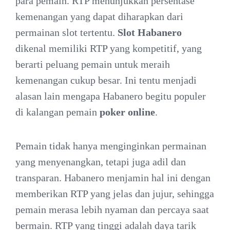
para pemain. RTP menunjukkan persentase
kemenangan yang dapat diharapkan dari
permainan slot tertentu.
Slot Habanero
dikenal memiliki RTP yang kompetitif, yang
berarti peluang pemain untuk meraih
kemenangan cukup besar. Ini tentu menjadi
alasan lain mengapa Habanero begitu populer
di kalangan pemain
poker online
.
Pemain tidak hanya menginginkan permainan
yang menyenangkan, tetapi juga adil dan
transparan. Habanero menjamin hal ini dengan
memberikan RTP yang jelas dan jujur, sehingga
pemain merasa lebih nyaman dan percaya saat
bermain. RTP yang tinggi adalah daya tarik