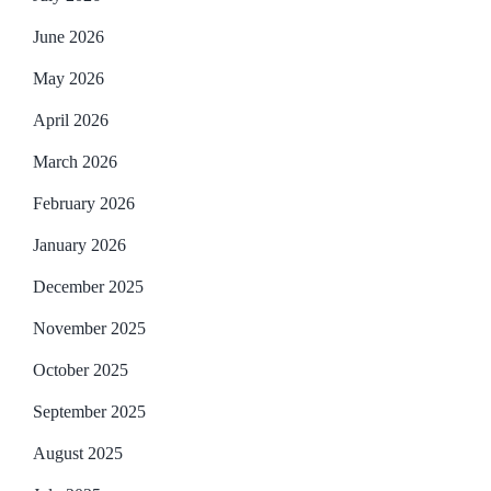
June 2026
May 2026
April 2026
March 2026
February 2026
January 2026
December 2025
November 2025
October 2025
September 2025
August 2025