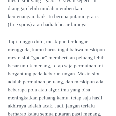
mesin slot yang “gacor”? Mesin seperti ini
dianggap lebih mudah memberikan
kemenangan, baik itu berupa putaran gratis
(free spins) atau hadiah besar lainnya.
Tapi tunggu dulu, meskipun terdengar
menggoda, kamu harus ingat bahwa meskipun
mesin slot “gacor” memberikan peluang lebih
besar untuk menang, tetap saja permainan ini
bergantung pada keberuntungan. Mesin slot
adalah permainan peluang, dan meskipun ada
beberapa pola atau algoritma yang bisa
meningkatkan peluang kamu, tetap saja hasil
akhirnya adalah acak. Jadi, jangan terlalu
berharap kalau semua putaran pasti menang,