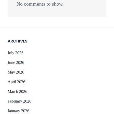
No comments to show.
ARCHIVES
July 2026
June 2026
May 2026
April 2026
March 2026
February 2026
January 2026