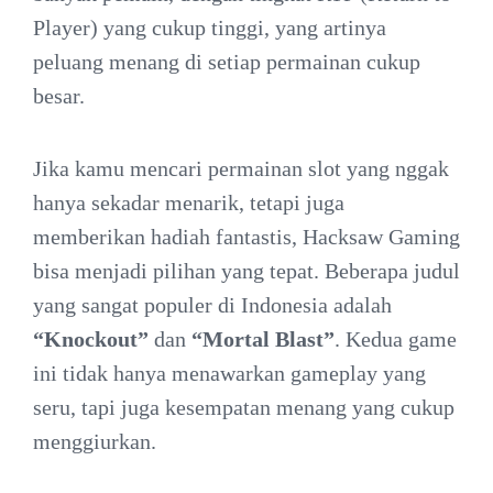
Player) yang cukup tinggi, yang artinya
peluang menang di setiap permainan cukup
besar.
Jika kamu mencari permainan slot yang nggak
hanya sekadar menarik, tetapi juga
memberikan hadiah fantastis, Hacksaw Gaming
bisa menjadi pilihan yang tepat. Beberapa judul
yang sangat populer di Indonesia adalah
“Knockout”
dan
“Mortal Blast”
. Kedua game
ini tidak hanya menawarkan gameplay yang
seru, tapi juga kesempatan menang yang cukup
menggiurkan.