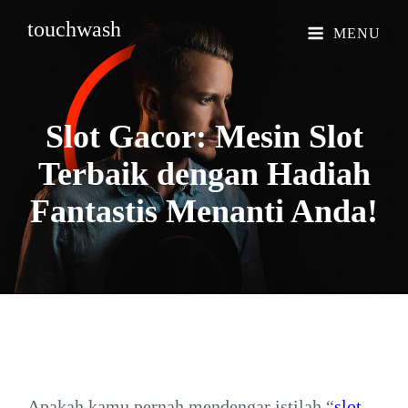
touchwash
MENU
Slot Gacor: Mesin Slot
Terbaik dengan Hadiah
Fantastis Menanti
Anda!
Apakah kamu pernah mendengar istilah “
slot