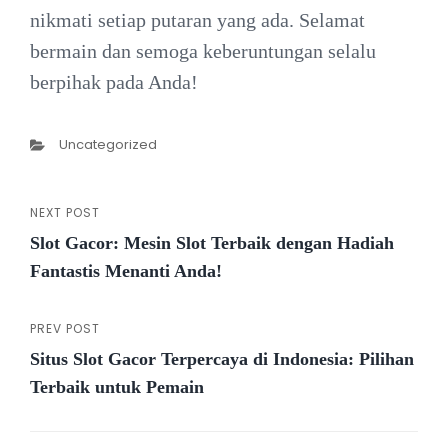
nikmati setiap putaran yang ada. Selamat
bermain dan semoga keberuntungan selalu
berpihak pada Anda!
Categories
Uncategorized
NEXT POST
Post
Next
Slot Gacor: Mesin Slot Terbaik dengan Hadiah
Post
navigation
Fantastis Menanti Anda!
PREV POST
Previous
Situs Slot Gacor Terpercaya di Indonesia: Pilihan
Post
Terbaik untuk Pemain