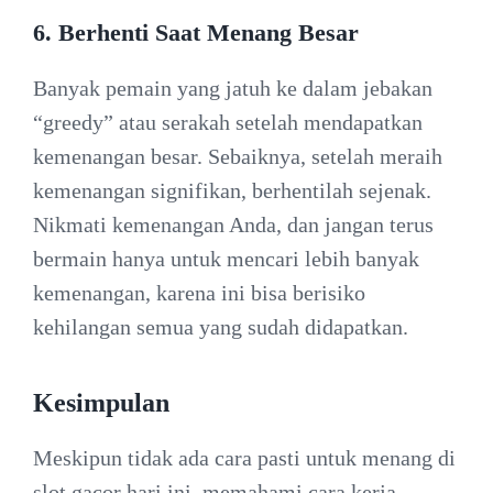
6.
Berhenti Saat Menang Besar
Banyak pemain yang jatuh ke dalam jebakan
“greedy” atau serakah setelah mendapatkan
kemenangan besar. Sebaiknya, setelah meraih
kemenangan signifikan, berhentilah sejenak.
Nikmati kemenangan Anda, dan jangan terus
bermain hanya untuk mencari lebih banyak
kemenangan, karena ini bisa berisiko
kehilangan semua yang sudah didapatkan.
Kesimpulan
Meskipun tidak ada cara pasti untuk menang di
slot gacor hari ini, memahami cara kerja