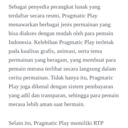
Sebagai penyedia perangkat lunak yang
terdaftar secara resmi, Pragmatic Play
menawarkan berbagai jenis permainan yang
bisa diakses dengan mudah oleh para pemain
Indonesia. Kelebihan Pragmatic Play terletak
pada kualitas grafis, animasi, serta tema
permainan yang beragam, yang membuat para
pemain merasa terlibat secara langsung dalam
cerita permainan. Tidak hanya itu, Pragmatic
Play juga dikenal dengan sistem pembayaran
yang adil dan transparan, sehingga para pemain
merasa lebih aman saat bermain.
Selain itu, Pragmatic Play memiliki RTP