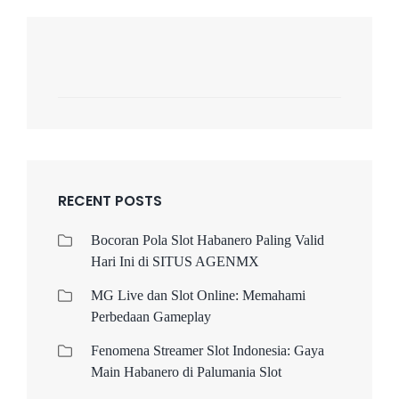
RECENT POSTS
Bocoran Pola Slot Habanero Paling Valid
Hari Ini di SITUS AGENMX
MG Live dan Slot Online: Memahami
Perbedaan Gameplay
Fenomena Streamer Slot Indonesia: Gaya
Main Habanero di Palumania Slot