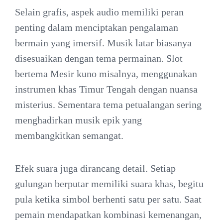
Selain grafis, aspek audio memiliki peran
penting dalam menciptakan pengalaman
bermain yang imersif. Musik latar biasanya
disesuaikan dengan tema permainan. Slot
bertema Mesir kuno misalnya, menggunakan
instrumen khas Timur Tengah dengan nuansa
misterius. Sementara tema petualangan sering
menghadirkan musik epik yang
membangkitkan semangat.
Efek suara juga dirancang detail. Setiap
gulungan berputar memiliki suara khas, begitu
pula ketika simbol berhenti satu per satu. Saat
pemain mendapatkan kombinasi kemenangan,