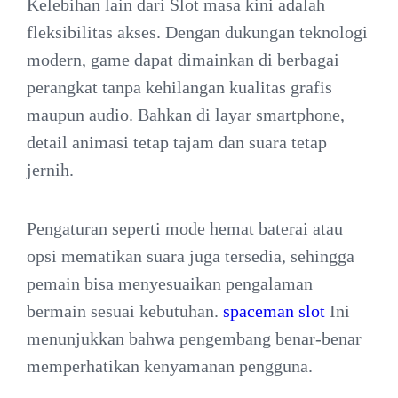
Kelebihan lain dari Slot masa kini adalah
fleksibilitas akses. Dengan dukungan teknologi
modern, game dapat dimainkan di berbagai
perangkat tanpa kehilangan kualitas grafis
maupun audio. Bahkan di layar smartphone,
detail animasi tetap tajam dan suara tetap
jernih.
Pengaturan seperti mode hemat baterai atau
opsi mematikan suara juga tersedia, sehingga
pemain bisa menyesuaikan pengalaman
bermain sesuai kebutuhan.
spaceman slot
Ini
menunjukkan bahwa pengembang benar-benar
memperhatikan kenyamanan pengguna.