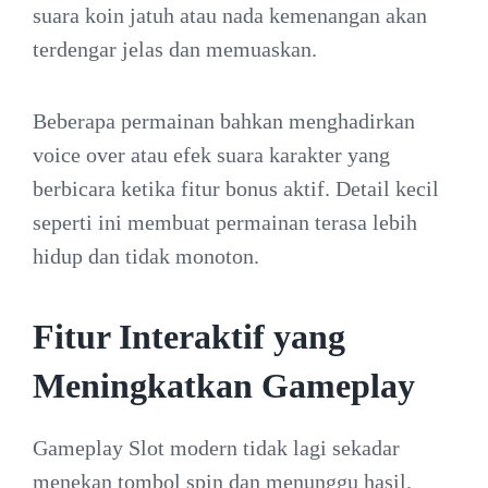
suara koin jatuh atau nada kemenangan akan
terdengar jelas dan memuaskan.
Beberapa permainan bahkan menghadirkan
voice over atau efek suara karakter yang
berbicara ketika fitur bonus aktif. Detail kecil
seperti ini membuat permainan terasa lebih
hidup dan tidak monoton.
Fitur Interaktif yang
Meningkatkan Gameplay
Gameplay Slot modern tidak lagi sekadar
menekan tombol spin dan menunggu hasil.