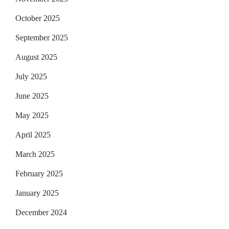
October 2025
September 2025
August 2025
July 2025
June 2025
May 2025
April 2025
March 2025
February 2025
January 2025
December 2024