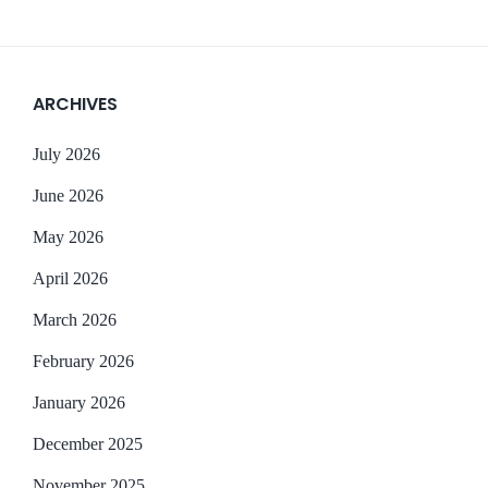
ARCHIVES
July 2026
June 2026
May 2026
April 2026
March 2026
February 2026
January 2026
December 2025
November 2025