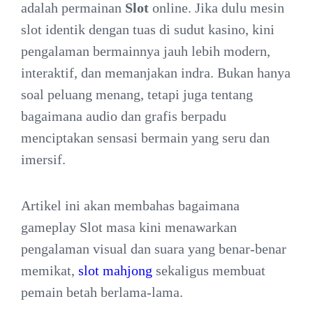
adalah permainan
Slot
online. Jika dulu mesin
slot identik dengan tuas di sudut kasino, kini
pengalaman bermainnya jauh lebih modern,
interaktif, dan memanjakan indra. Bukan hanya
soal peluang menang, tetapi juga tentang
bagaimana audio dan grafis berpadu
menciptakan sensasi bermain yang seru dan
imersif.
Artikel ini akan membahas bagaimana
gameplay Slot masa kini menawarkan
pengalaman visual dan suara yang benar-benar
memikat,
slot mahjong
sekaligus membuat
pemain betah berlama-lama.