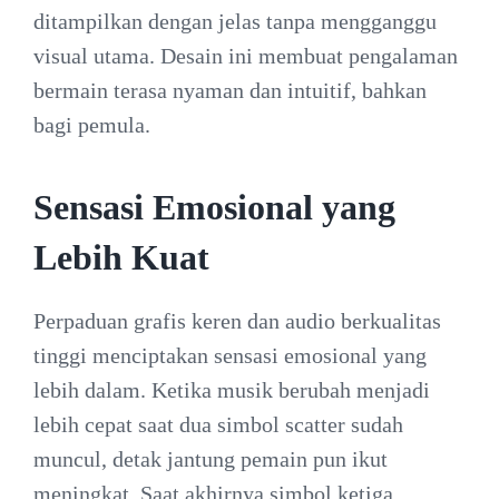
ditampilkan dengan jelas tanpa mengganggu
visual utama. Desain ini membuat pengalaman
bermain terasa nyaman dan intuitif, bahkan
bagi pemula.
Sensasi Emosional yang
Lebih Kuat
Perpaduan grafis keren dan audio berkualitas
tinggi menciptakan sensasi emosional yang
lebih dalam. Ketika musik berubah menjadi
lebih cepat saat dua simbol scatter sudah
muncul, detak jantung pemain pun ikut
meningkat. Saat akhirnya simbol ketiga