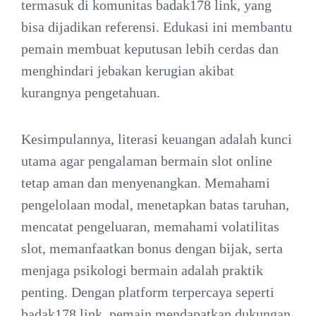
termasuk di komunitas badak178 link, yang
bisa dijadikan referensi. Edukasi ini membantu
pemain membuat keputusan lebih cerdas dan
menghindari jebakan kerugian akibat
kurangnya pengetahuan.
Kesimpulannya, literasi keuangan adalah kunci
utama agar pengalaman bermain slot online
tetap aman dan menyenangkan. Memahami
pengelolaan modal, menetapkan batas taruhan,
mencatat pengeluaran, memahami volatilitas
slot, memanfaatkan bonus dengan bijak, serta
menjaga psikologi bermain adalah praktik
penting. Dengan platform terpercaya seperti
badak178 link, pemain mendapatkan dukungan