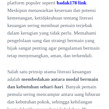
platform populer seperti
badak178 link
.
Meskipun menawarkan keseruan dan potensi
kemenangan, ketidaktahuan tentang literasi
keuangan sering membuat pemain terjebak
dalam kerugian yang tidak perlu. Memahami
pengelolaan uang dan strategi bermain yang
bijak sangat penting agar pengalaman bermain
tetap menyenangkan, aman, dan terkendali.
Salah satu prinsip utama literasi keuangan
adalah
membedakan antara modal bermain
dan kebutuhan sehari-hari
. Banyak pemain
pemula sering mencampur antara uang hiburan
dan kebutuhan pokok, sehingga kehilangan