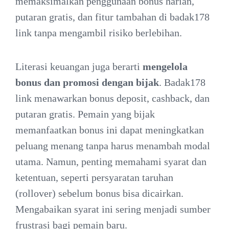
memaksimalkan penggunaan bonus harian,
putaran gratis, dan fitur tambahan di badak178
link tanpa mengambil risiko berlebihan.
Literasi keuangan juga berarti
mengelola
bonus dan promosi dengan bijak
. Badak178
link menawarkan bonus deposit, cashback, dan
putaran gratis. Pemain yang bijak
memanfaatkan bonus ini dapat meningkatkan
peluang menang tanpa harus menambah modal
utama. Namun, penting memahami syarat dan
ketentuan, seperti persyaratan taruhan
(rollover) sebelum bonus bisa dicairkan.
Mengabaikan syarat ini sering menjadi sumber
frustrasi bagi pemain baru.