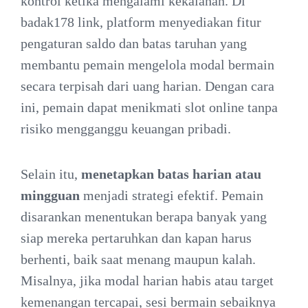
kontrol ketika mengalami kekalahan. Di
badak178 link, platform menyediakan fitur
pengaturan saldo dan batas taruhan yang
membantu pemain mengelola modal bermain
secara terpisah dari uang harian. Dengan cara
ini, pemain dapat menikmati slot online tanpa
risiko mengganggu keuangan pribadi.
Selain itu,
menetapkan batas harian atau
mingguan
menjadi strategi efektif. Pemain
disarankan menentukan berapa banyak yang
siap mereka pertaruhkan dan kapan harus
berhenti, baik saat menang maupun kalah.
Misalnya, jika modal harian habis atau target
kemenangan tercapai, sesi bermain sebaiknya