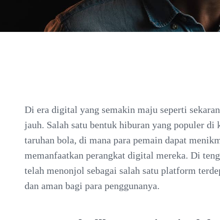
Di era digital yang semakin maju seperti sekaran
jauh. Salah satu bentuk hiburan yang populer di
taruhan bola, di mana para pemain dapat menik
memanfaatkan perangkat digital mereka. Di tenga
telah menonjol sebagai salah satu platform te
dan aman bagi para penggunanya.