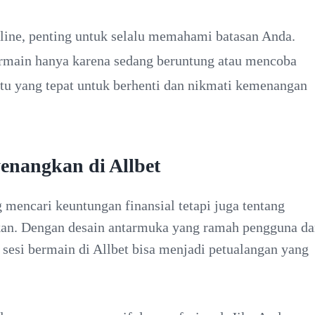
nline, penting untuk selalu memahami batasan Anda.
ermain hanya karena sedang beruntung atau mencoba
tu yang tepat untuk berhenti dan nikmati kemenangan
nangkan di Allbet
g mencari keuntungan finansial tetapi juga tentang
an. Dengan desain antarmuka yang ramah pengguna da
 sesi bermain di Allbet bisa menjadi petualangan yang