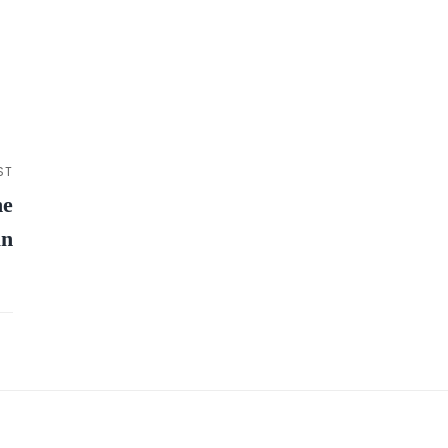
ST
ne
an