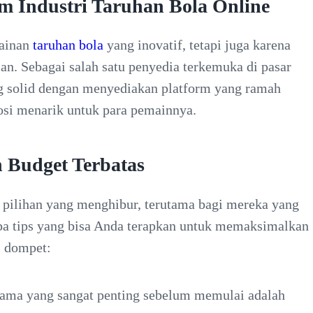
m Industri Taruhan Bola Online
mainan
taruhan bola
yang inovatif, tetapi juga karena
n. Sebagai salah satu penyedia terkemuka di pasar
ng solid dengan menyediakan platform yang ramah
si menarik untuk para pemainnya.
n Budget Terbatas
i pilihan yang menghibur, terutama bagi mereka yang
apa tips yang bisa Anda terapkan untuk memaksimalkan
s dompet:
tama yang sangat penting sebelum memulai adalah