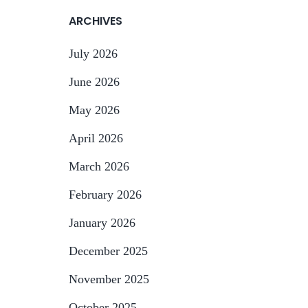
ARCHIVES
July 2026
June 2026
May 2026
April 2026
March 2026
February 2026
January 2026
December 2025
November 2025
October 2025