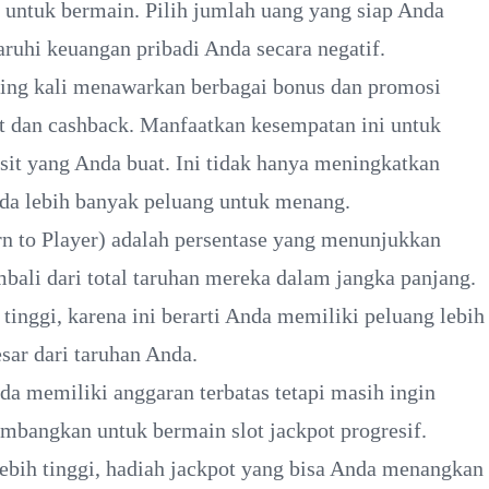
s untuk bermain. Pilih jumlah uang yang siap Anda
ruhi keuangan pribadi Anda secara negatif.
ering kali menawarkan berbagai bonus dan promosi
it dan cashback. Manfaatkan kesempatan ini untuk
sit yang Anda buat. Ini tidak hanya meningkatkan
da lebih banyak peluang untuk menang.
rn to Player) adalah persentase yang menunjukkan
ali dari total taruhan mereka dalam jangka panjang.
tinggi, karena ini berarti Anda memiliki peluang lebih
sar dari taruhan Anda.
nda memiliki anggaran terbatas tetapi masih ingin
mbangkan untuk bermain slot jackpot progresif.
ebih tinggi, hadiah jackpot yang bisa Anda menangkan