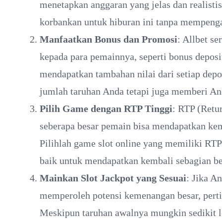
menetapkan anggaran yang jelas dan realisti
korbankan untuk hiburan ini tanpa mempenga
Manfaatkan Bonus dan Promosi
: Allbet s
kepada para pemainnya, seperti bonus depos
mendapatkan tambahan nilai dari setiap depo
jumlah taruhan Anda tetapi juga memberi An
Pilih Game dengan RTP Tinggi
: RTP (Retu
seberapa besar pemain bisa mendapatkan kemb
Pilihlah game slot online yang memiliki RTP 
baik untuk mendapatkan kembali sebagian be
Mainkan Slot Jackpot yang Sesuai
: Jika A
memperoleh potensi kemenangan besar, perti
Meskipun taruhan awalnya mungkin sedikit l