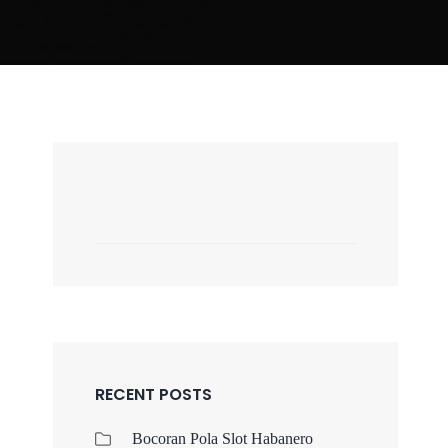
RECENT POSTS
Bocoran Pola Slot Habanero