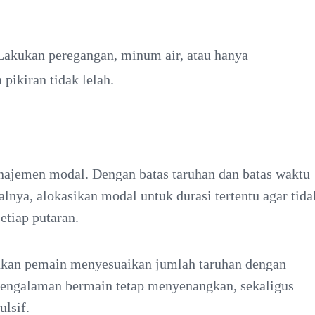
. Lakukan peregangan, minum air, atau hanya
pikiran tidak lelah.
najemen modal. Dengan batas taruhan dan batas waktu
alnya, alokasikan modal untuk durasi tertentu agar tida
etiap putaran.
kan pemain menyesuaikan jumlah taruhan dengan
pengalaman bermain tetap menyenangkan, sekaligus
ulsif.