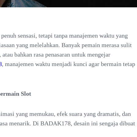
penuh sensasi, tetapi tanpa manajemen waktu yang
iasaan yang melelahkan. Banyak pemain merasa sulit
, atau bahkan rasa penasaran untuk mengejar
8
, manajemen waktu menjadi kunci agar bermain tetap
ermain Slot
nimasi yang memukau, efek suara yang dramatis, dan
erasa menarik. Di BADAK178, desain ini sengaja dibuat