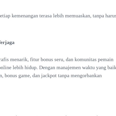
etiap kemenangan terasa lebih memuaskan, tanpa haru
erjaga
is menarik, fitur bonus seru, dan komunitas pemain
nline lebih hidup. Dengan manajemen waktu yang baik
n, bonus game, dan jackpot tanpa mengorbankan