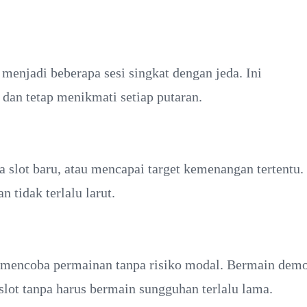
.
menjadi beberapa sesi singkat dengan jeda. Ini
dan tetap menikmati setiap putaran.
 slot baru, atau mencapai target kemenangan tertentu.
 tidak terlalu larut.
ncoba permainan tanpa risiko modal. Bermain dem
 slot tanpa harus bermain sungguhan terlalu lama.