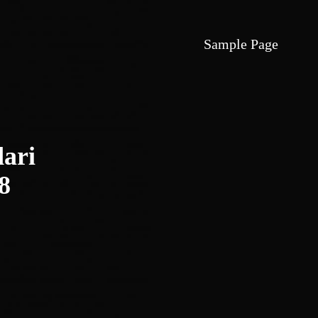
Sample Page
ari
8