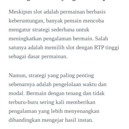
Meskipun slot adalah permainan berbasis
keberuntungan, banyak pemain mencoba
mengatur strategi sederhana untuk
meningkatkan pengalaman bermain. Salah
satunya adalah memilih slot dengan RTP tinggi
sebagai dasar permainan.
Namun, strategi yang paling penting
sebenarnya adalah pengelolaan waktu dan
modal. Bermain dengan tenang dan tidak
terburu-buru sering kali memberikan
pengalaman yang lebih menyenangkan
dibandingkan mengejar hasil instan.