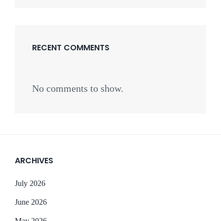
RECENT COMMENTS
No comments to show.
ARCHIVES
July 2026
June 2026
May 2026