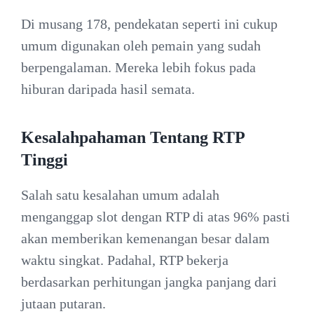
Di musang 178, pendekatan seperti ini cukup
umum digunakan oleh pemain yang sudah
berpengalaman. Mereka lebih fokus pada
hiburan daripada hasil semata.
Kesalahpahaman Tentang RTP
Tinggi
Salah satu kesalahan umum adalah
menganggap slot dengan RTP di atas 96% pasti
akan memberikan kemenangan besar dalam
waktu singkat. Padahal, RTP bekerja
berdasarkan perhitungan jangka panjang dari
jutaan putaran.