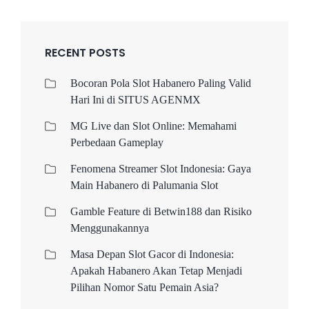
RECENT POSTS
Bocoran Pola Slot Habanero Paling Valid
Hari Ini di SITUS AGENMX
MG Live dan Slot Online: Memahami
Perbedaan Gameplay
Fenomena Streamer Slot Indonesia: Gaya
Main Habanero di Palumania Slot
Gamble Feature di Betwin188 dan Risiko
Menggunakannya
Masa Depan Slot Gacor di Indonesia:
Apakah Habanero Akan Tetap Menjadi
Pilihan Nomor Satu Pemain Asia?