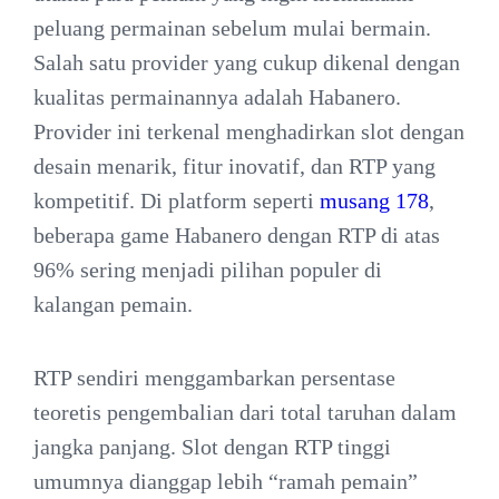
peluang permainan sebelum mulai bermain.
Salah satu provider yang cukup dikenal dengan
kualitas permainannya adalah Habanero.
Provider ini terkenal menghadirkan slot dengan
desain menarik, fitur inovatif, dan RTP yang
kompetitif. Di platform seperti
musang 178
,
beberapa game Habanero dengan RTP di atas
96% sering menjadi pilihan populer di
kalangan pemain.
RTP sendiri menggambarkan persentase
teoretis pengembalian dari total taruhan dalam
jangka panjang. Slot dengan RTP tinggi
umumnya dianggap lebih “ramah pemain”