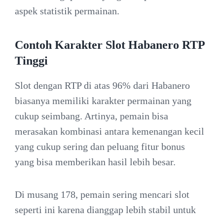
aspek statistik permainan.
Contoh Karakter Slot Habanero RTP
Tinggi
Slot dengan RTP di atas 96% dari Habanero
biasanya memiliki karakter permainan yang
cukup seimbang. Artinya, pemain bisa
merasakan kombinasi antara kemenangan kecil
yang cukup sering dan peluang fitur bonus
yang bisa memberikan hasil lebih besar.
Di musang 178, pemain sering mencari slot
seperti ini karena dianggap lebih stabil untuk