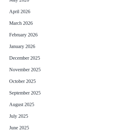
April 2026
March 2026
February 2026
January 2026
December 2025
November 2025
October 2025
September 2025
August 2025
July 2025
June 2025