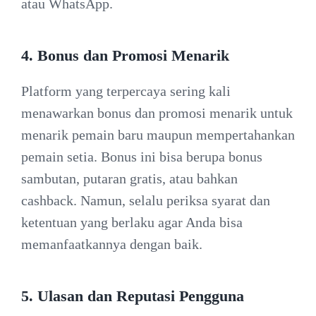
atau WhatsApp.
4. Bonus dan Promosi Menarik
Platform yang terpercaya sering kali
menawarkan bonus dan promosi menarik untuk
menarik pemain baru maupun mempertahankan
pemain setia. Bonus ini bisa berupa bonus
sambutan, putaran gratis, atau bahkan
cashback. Namun, selalu periksa syarat dan
ketentuan yang berlaku agar Anda bisa
memanfaatkannya dengan baik.
5. Ulasan dan Reputasi Pengguna