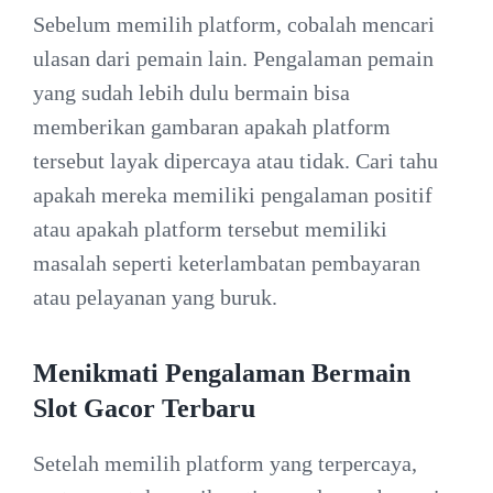
Sebelum memilih platform, cobalah mencari
ulasan dari pemain lain. Pengalaman pemain
yang sudah lebih dulu bermain bisa
memberikan gambaran apakah platform
tersebut layak dipercaya atau tidak. Cari tahu
apakah mereka memiliki pengalaman positif
atau apakah platform tersebut memiliki
masalah seperti keterlambatan pembayaran
atau pelayanan yang buruk.
Menikmati Pengalaman Bermain
Slot Gacor Terbaru
Setelah memilih platform yang terpercaya,