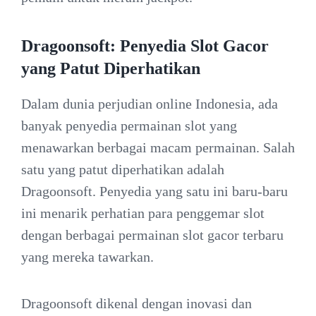
Dragoonsoft: Penyedia Slot Gacor
yang Patut Diperhatikan
Dalam dunia perjudian online Indonesia, ada
banyak penyedia permainan slot yang
menawarkan berbagai macam permainan. Salah
satu yang patut diperhatikan adalah
Dragoonsoft. Penyedia yang satu ini baru-baru
ini menarik perhatian para penggemar slot
dengan berbagai permainan slot gacor terbaru
yang mereka tawarkan.
Dragoonsoft dikenal dengan inovasi dan