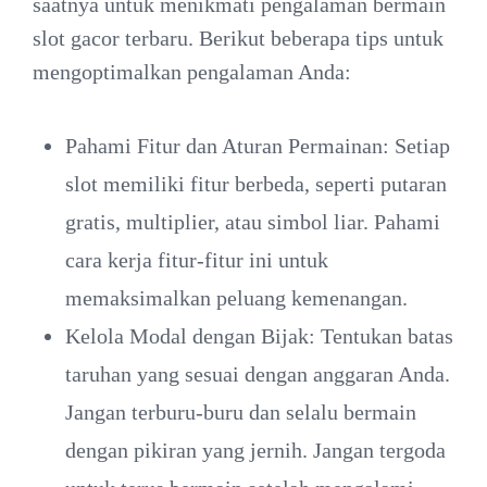
saatnya untuk menikmati pengalaman bermain
slot gacor terbaru. Berikut beberapa tips untuk
mengoptimalkan pengalaman Anda:
Pahami Fitur dan Aturan Permainan: Setiap
slot memiliki fitur berbeda, seperti putaran
gratis, multiplier, atau simbol liar. Pahami
cara kerja fitur-fitur ini untuk
memaksimalkan peluang kemenangan.
Kelola Modal dengan Bijak: Tentukan batas
taruhan yang sesuai dengan anggaran Anda.
Jangan terburu-buru dan selalu bermain
dengan pikiran yang jernih. Jangan tergoda