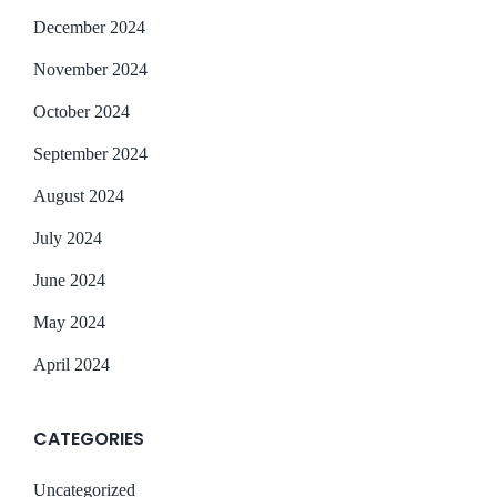
December 2024
November 2024
October 2024
September 2024
August 2024
July 2024
June 2024
May 2024
April 2024
CATEGORIES
Uncategorized