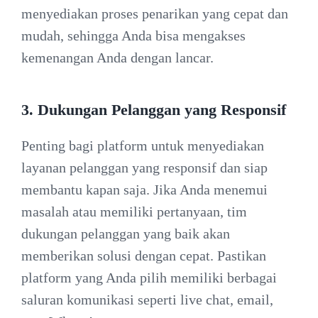
menyediakan proses penarikan yang cepat dan
mudah, sehingga Anda bisa mengakses
kemenangan Anda dengan lancar.
3. Dukungan Pelanggan yang Responsif
Penting bagi platform untuk menyediakan
layanan pelanggan yang responsif dan siap
membantu kapan saja. Jika Anda menemui
masalah atau memiliki pertanyaan, tim
dukungan pelanggan yang baik akan
memberikan solusi dengan cepat. Pastikan
platform yang Anda pilih memiliki berbagai
saluran komunikasi seperti live chat, email,