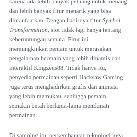
karena ada lebih banyak peluang untuk menang
dan lebih banyak fitur menarik yang bisa
dimanfaatkan. Dengan hadirnya fitur
Symbol
Transformation
, slot tidak lagi hanya tentang
keberuntungan semata. Fitur ini
memungkinkan pemain untuk merasakan
pengalaman bermain yang lebih dinamis dan
interaktif Kingzeus88. Tidak hanya itu,
penyedia permainan seperti Hacksaw Gaming
juga terus menghadirkan grafis dan animasi
yang lebih memukau, sehingga pemain
semakin betah berlama-lama menikmati
permainan.
Di samping itu, perkembangan teknologi juga