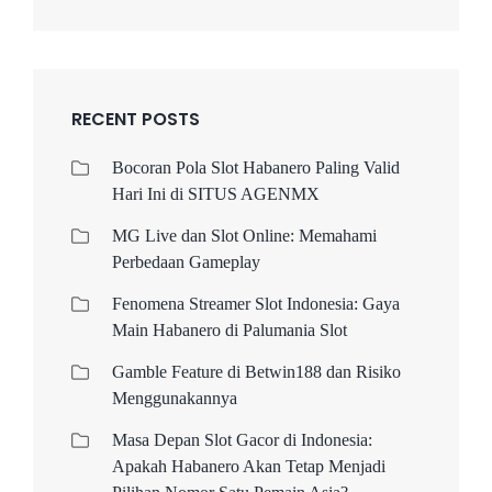
RECENT POSTS
Bocoran Pola Slot Habanero Paling Valid
Hari Ini di SITUS AGENMX
MG Live dan Slot Online: Memahami
Perbedaan Gameplay
Fenomena Streamer Slot Indonesia: Gaya
Main Habanero di Palumania Slot
Gamble Feature di Betwin188 dan Risiko
Menggunakannya
Masa Depan Slot Gacor di Indonesia:
Apakah Habanero Akan Tetap Menjadi