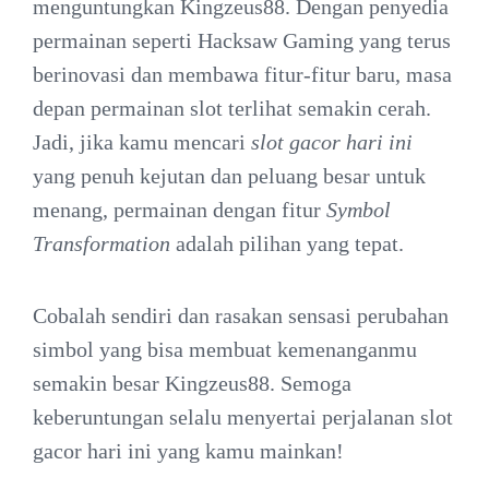
menguntungkan Kingzeus88. Dengan penyedia
permainan seperti Hacksaw Gaming yang terus
berinovasi dan membawa fitur-fitur baru, masa
depan permainan slot terlihat semakin cerah.
Jadi, jika kamu mencari
slot gacor hari ini
yang penuh kejutan dan peluang besar untuk
menang, permainan dengan fitur
Symbol
Transformation
adalah pilihan yang tepat.
Cobalah sendiri dan rasakan sensasi perubahan
simbol yang bisa membuat kemenanganmu
semakin besar Kingzeus88. Semoga
keberuntungan selalu menyertai perjalanan slot
gacor hari ini yang kamu mainkan!