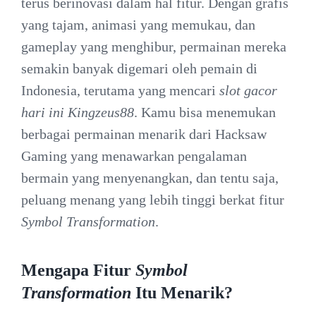
terus berinovasi dalam hal fitur. Dengan grafis
yang tajam, animasi yang memukau, dan
gameplay yang menghibur, permainan mereka
semakin banyak digemari oleh pemain di
Indonesia, terutama yang mencari
slot gacor
hari ini Kingzeus88
. Kamu bisa menemukan
berbagai permainan menarik dari Hacksaw
Gaming yang menawarkan pengalaman
bermain yang menyenangkan, dan tentu saja,
peluang menang yang lebih tinggi berkat fitur
Symbol Transformation
.
Mengapa Fitur
Symbol
Transformation
Itu Menarik?