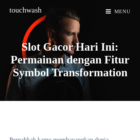
touchwash
MENU
Slot Gacor Hari Ini:
Permainan dengan Fitur
Symbol
Transformation
Pernahkah kamu membayangkan dunia