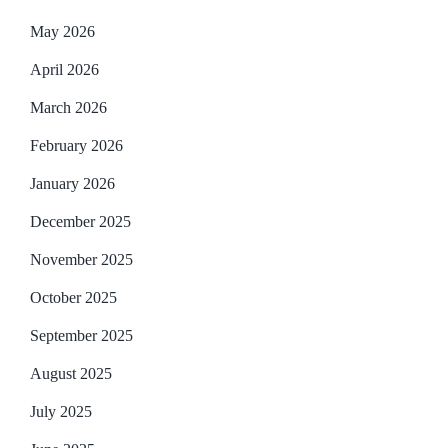
May 2026
April 2026
March 2026
February 2026
January 2026
December 2025
November 2025
October 2025
September 2025
August 2025
July 2025