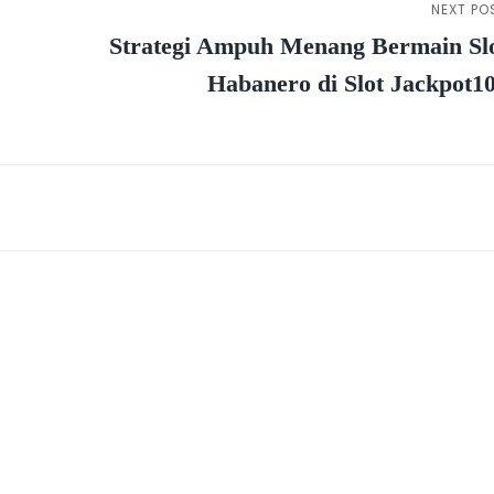
NEXT PO
Next
Strategi Ampuh Menang Bermain Sl
Post
Habanero di Slot Jackpot1