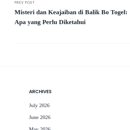
PREV POST
Post
Previous
Misteri dan Keajaiban di Balik Bo Togel:
Post
navigation
Apa yang Perlu Diketahui
ARCHIVES
July 2026
June 2026
May 2026