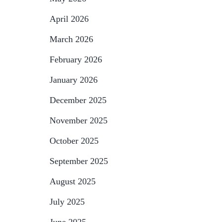
April 2026
March 2026
February 2026
January 2026
December 2025
November 2025
October 2025
September 2025
August 2025
July 2025
June 2025