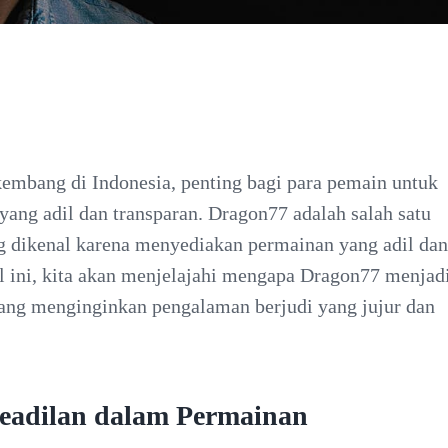
embang di Indonesia, penting bagi para pemain untuk
ang adil dan transparan. Dragon77 adalah salah satu
ng dikenal karena menyediakan permainan yang adil dan
l ini, kita akan menjelajahi mengapa Dragon77 menjad
yang menginginkan pengalaman berjudi yang jujur dan
eadilan dalam Permainan