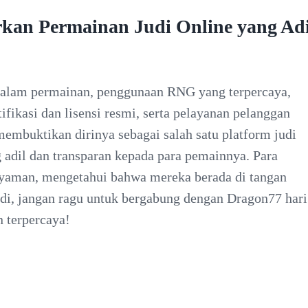
an Permainan Judi Online yang Adi
dalam permainan, penggunaan RNG yang terpercaya,
fikasi dan lisensi resmi, serta pelayanan pelanggan
membuktikan dirinya sebagai salah satu platform judi
adil dan transparan kepada para pemainnya. Para
nyaman, mengetahui bahwa mereka berada di tangan
di, jangan ragu untuk bergabung dengan Dragon77 hari
n terpercaya!