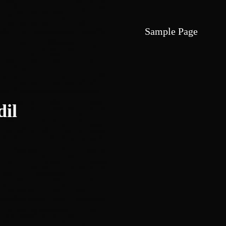
Sample Page
dil