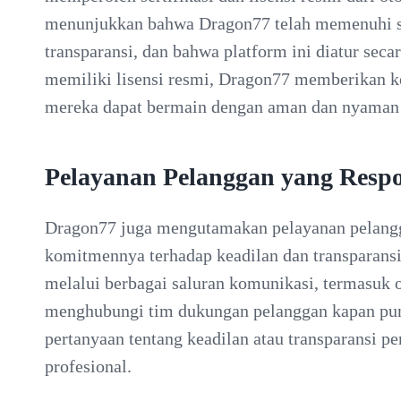
menunjukkan bahwa Dragon77 telah memenuhi sta
transparansi, dan bahwa platform ini diatur sec
memiliki lisensi resmi, Dragon77 memberikan 
mereka dapat bermain dengan aman dan nyaman d
Pelayanan Pelanggan yang Respon
Dragon77 juga mengutamakan pelayanan pelangga
komitmennya terhadap keadilan dan transparans
melalui berbagai saluran komunikasi, termasuk o
menghubungi tim dukungan pelanggan kapan pu
pertanyaan tentang keadilan atau transparansi 
profesional.