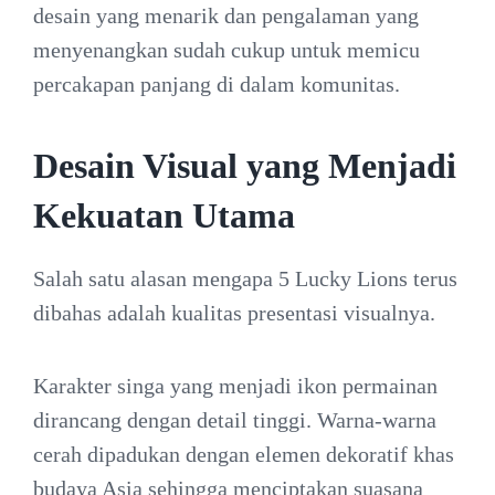
desain yang menarik dan pengalaman yang
menyenangkan sudah cukup untuk memicu
percakapan panjang di dalam komunitas.
Desain Visual yang Menjadi
Kekuatan Utama
Salah satu alasan mengapa 5 Lucky Lions terus
dibahas adalah kualitas presentasi visualnya.
Karakter singa yang menjadi ikon permainan
dirancang dengan detail tinggi. Warna-warna
cerah dipadukan dengan elemen dekoratif khas
budaya Asia sehingga menciptakan suasana