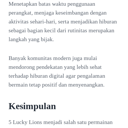
Menetapkan batas waktu penggunaan
perangkat, menjaga keseimbangan dengan
aktivitas sehari-hari, serta menjadikan hiburan
sebagai bagian kecil dari rutinitas merupakan
langkah yang bijak.
Banyak komunitas modern juga mulai
mendorong pendekatan yang lebih sehat
terhadap hiburan digital agar pengalaman
bermain tetap positif dan menyenangkan.
Kesimpulan
5 Lucky Lions menjadi salah satu permainan