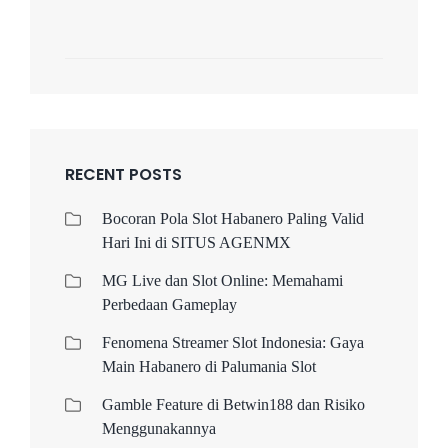
RECENT POSTS
Bocoran Pola Slot Habanero Paling Valid
Hari Ini di SITUS AGENMX
MG Live dan Slot Online: Memahami
Perbedaan Gameplay
Fenomena Streamer Slot Indonesia: Gaya
Main Habanero di Palumania Slot
Gamble Feature di Betwin188 dan Risiko
Menggunakannya