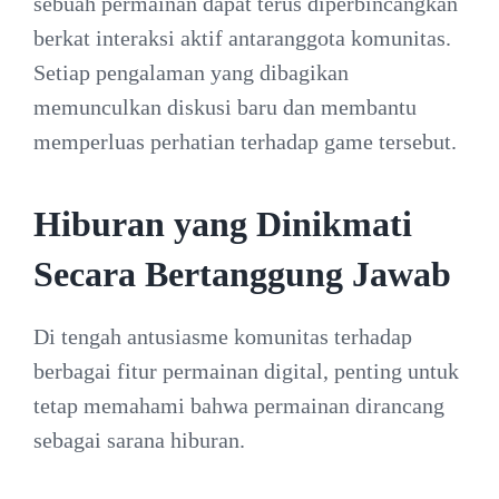
sebuah permainan dapat terus diperbincangkan
berkat interaksi aktif antaranggota komunitas.
Setiap pengalaman yang dibagikan
memunculkan diskusi baru dan membantu
memperluas perhatian terhadap game tersebut.
Hiburan yang Dinikmati
Secara Bertanggung Jawab
Di tengah antusiasme komunitas terhadap
berbagai fitur permainan digital, penting untuk
tetap memahami bahwa permainan dirancang
sebagai sarana hiburan.