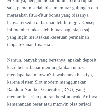
Misalnya, dengan modal puluhan ribu rupiah
saja, pemain sudah bisa memutar gulungan dan
merasakan fitur-fitur bonus yang biasanya
hanya tersedia di taruhan lebih tinggi. Konsep
ini memberi akses lebih luas bagi siapa saja
yang ingin merasakan keseruan permainan
tanpa tekanan finansial.
Namun, banyak yang bertanya: apakah deposit
kecil benar-benar memungkinkan untuk
mendapatkan maxwin? Jawabannya bisa iya,
karena sistem Slot modern menggunakan
Random Number Generator (RNG) yang
menjamin setiap putaran bersifat acak. Artinya,
kemenangan besar atau maxwin bisa terjadi