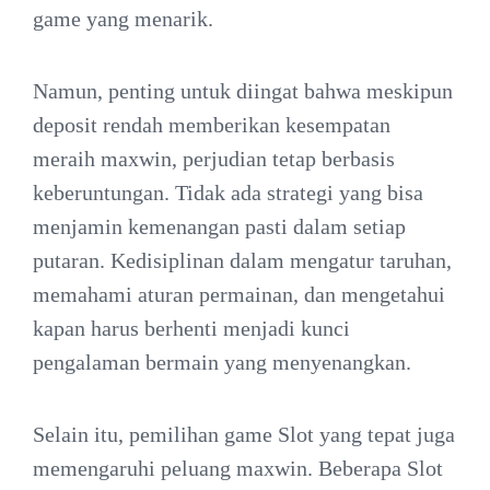
game yang menarik.
Namun, penting untuk diingat bahwa meskipun
deposit rendah memberikan kesempatan
meraih maxwin, perjudian tetap berbasis
keberuntungan. Tidak ada strategi yang bisa
menjamin kemenangan pasti dalam setiap
putaran. Kedisiplinan dalam mengatur taruhan,
memahami aturan permainan, dan mengetahui
kapan harus berhenti menjadi kunci
pengalaman bermain yang menyenangkan.
Selain itu, pemilihan game Slot yang tepat juga
memengaruhi peluang maxwin. Beberapa Slot