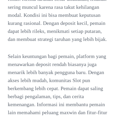
sering muncul karena rasa takut kehilangan
modal. Kondisi ini bisa membuat keputusan
kurang rasional. Dengan deposit kecil, pemain
dapat lebih rileks, menikmati setiap putaran,
dan membuat strategi taruhan yang lebih bijak.
Selain keuntungan bagi pemain, platform yang
menawarkan deposit rendah biasanya juga
menarik lebih banyak pengguna baru. Dengan
akses lebih mudah, komunitas Slot pun
berkembang lebih cepat. Pemain dapat saling
berbagi pengalaman, tips, dan cerita
kemenangan. Informasi ini membantu pemain
lain memahami peluang maxwin dan fitur-fitur