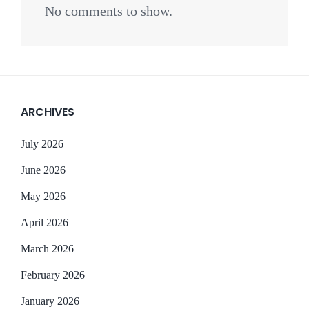
No comments to show.
ARCHIVES
July 2026
June 2026
May 2026
April 2026
March 2026
February 2026
January 2026