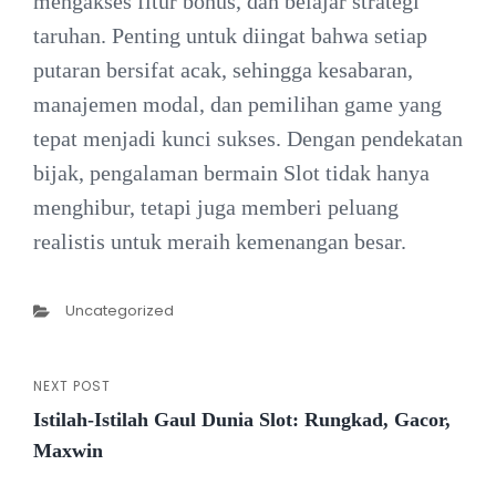
mengakses fitur bonus, dan belajar strategi
taruhan. Penting untuk diingat bahwa setiap
putaran bersifat acak, sehingga kesabaran,
manajemen modal, dan pemilihan game yang
tepat menjadi kunci sukses. Dengan pendekatan
bijak, pengalaman bermain Slot tidak hanya
menghibur, tetapi juga memberi peluang
realistis untuk meraih kemenangan besar.
Categories
Uncategorized
NEXT POST
Post
Next
Istilah-Istilah Gaul Dunia Slot: Rungkad, Gacor,
Post
navigation
Maxwin