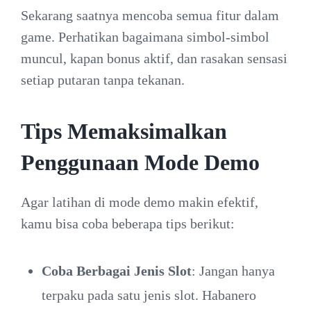
Sekarang saatnya mencoba semua fitur dalam
game. Perhatikan bagaimana simbol-simbol
muncul, kapan bonus aktif, dan rasakan sensasi
setiap putaran tanpa tekanan.
Tips Memaksimalkan
Penggunaan Mode Demo
Agar latihan di mode demo makin efektif,
kamu bisa coba beberapa tips berikut:
Coba Berbagai Jenis Slot
: Jangan hanya
terpaku pada satu jenis slot. Habanero