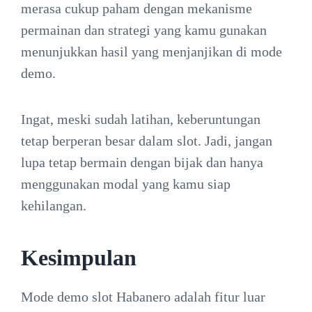
merasa cukup paham dengan mekanisme
permainan dan strategi yang kamu gunakan
menunjukkan hasil yang menjanjikan di mode
demo.
Ingat, meski sudah latihan, keberuntungan
tetap berperan besar dalam slot. Jadi, jangan
lupa tetap bermain dengan bijak dan hanya
menggunakan modal yang kamu siap
kehilangan.
Kesimpulan
Mode demo slot Habanero adalah fitur luar