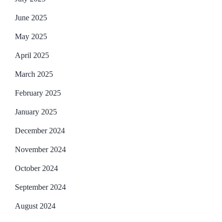
June 2025
May 2025
April 2025
March 2025
February 2025
January 2025
December 2024
November 2024
October 2024
September 2024
August 2024