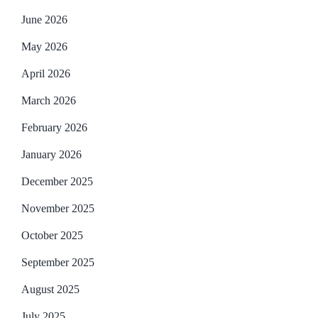
June 2026
May 2026
April 2026
March 2026
February 2026
January 2026
December 2025
November 2025
October 2025
September 2025
August 2025
July 2025