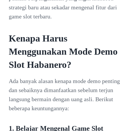
strategi baru atau sekadar mengenal fitur dari
game slot terbaru.
Kenapa Harus
Menggunakan Mode Demo
Slot Habanero?
Ada banyak alasan kenapa mode demo penting
dan sebaiknya dimanfaatkan sebelum terjun
langsung bermain dengan uang asli. Berikut
beberapa keuntungannya:
1. Belajar Mengenal Game Slot