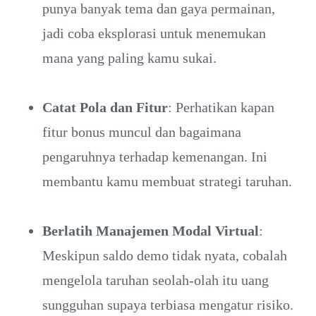
punya banyak tema dan gaya permainan,
jadi coba eksplorasi untuk menemukan
mana yang paling kamu sukai.
Catat Pola dan Fitur
: Perhatikan kapan
fitur bonus muncul dan bagaimana
pengaruhnya terhadap kemenangan. Ini
membantu kamu membuat strategi taruhan.
Berlatih Manajemen Modal Virtual
:
Meskipun saldo demo tidak nyata, cobalah
mengelola taruhan seolah-olah itu uang
sungguhan supaya terbiasa mengatur risiko.