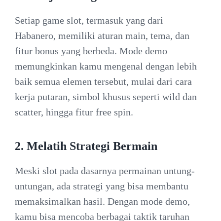
Setiap game slot, termasuk yang dari
Habanero, memiliki aturan main, tema, dan
fitur bonus yang berbeda. Mode demo
memungkinkan kamu mengenal dengan lebih
baik semua elemen tersebut, mulai dari cara
kerja putaran, simbol khusus seperti wild dan
scatter, hingga fitur free spin.
2. Melatih Strategi Bermain
Meski slot pada dasarnya permainan untung-
untungan, ada strategi yang bisa membantu
memaksimalkan hasil. Dengan mode demo,
kamu bisa mencoba berbagai taktik taruhan