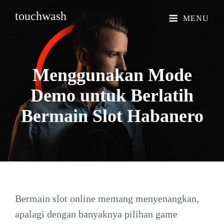
touchwash
MENU
Menggunakan Mode
Demo untuk Berlatih
Bermain Slot
Habanero
Bermain slot online memang menyenangkan,
apalagi dengan banyaknya pilihan game