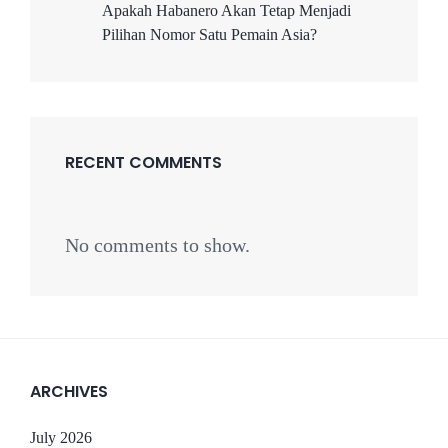
Apakah Habanero Akan Tetap Menjadi
Pilihan Nomor Satu Pemain Asia?
RECENT COMMENTS
No comments to show.
ARCHIVES
July 2026