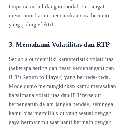
tanpa takut kehilangan modal. Ini sangat
membantu kamu menemukan cara bermain
yang paling efektif.
3. Memahami Volatilitas dan RTP
Setiap slot memiliki karakteristik volatilitas
(seberapa sering dan besar kemenangan) dan
RTP (Return to Player) yang berbeda-beda.
Mode demo memungkinkan kamu merasakan
bagaimana volatilitas dan RTP tersebut
berpengaruh dalam jangka pendek, sehingga
kamu bisa memilih slot yang sesuai dengan
gaya bermainmu saat nanti bermain dengan