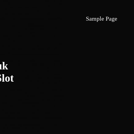
Sample Page
uk
lot