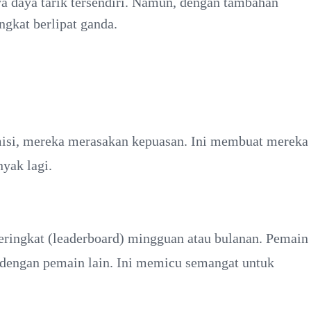
daya tarik tersendiri. Namun, dengan tambahan
ngkat berlipat ganda.
misi, mereka merasakan kepuasan. Ini membuat mereka
yak lagi.
eringkat (leaderboard) mingguan atau bulanan. Pemain
 dengan pemain lain. Ini memicu semangat untuk