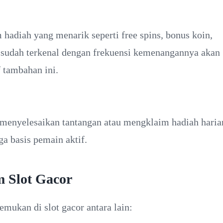
 hadiah yang menarik seperti free spins, bonus koin,
ng sudah terkenal dengan frekuensi kemenangannya akan
 tambahan ini.
 menyelesaikan tantangan atau mengklaim hadiah haria
ga basis pemain aktif.
 Slot Gacor
mukan di slot gacor antara lain: