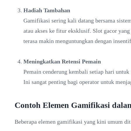
Hadiah Tambahan
Gamifikasi sering kali datang bersama sistem
atau akses ke fitur eksklusif. Slot gacor ya
terasa makin menguntungkan dengan insentif
Meningkatkan Retensi Pemain
Pemain cenderung kembali setiap hari untuk
Ini sangat penting bagi operator untuk menja
Contoh Elemen Gamifikasi dalam
Beberapa elemen gamifikasi yang kini umum dite