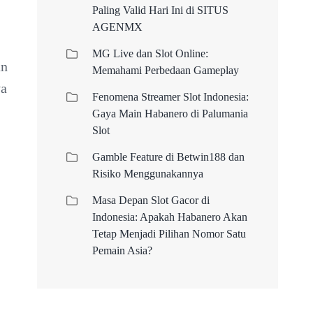
Paling Valid Hari Ini di SITUS
AGENMX
MG Live dan Slot Online:
an
Memahami Perbedaan Gameplay
ya
Fenomena Streamer Slot Indonesia:
Gaya Main Habanero di Palumania
Slot
Gamble Feature di Betwin188 dan
Risiko Menggunakannya
Masa Depan Slot Gacor di
Indonesia: Apakah Habanero Akan
Tetap Menjadi Pilihan Nomor Satu
Pemain Asia?