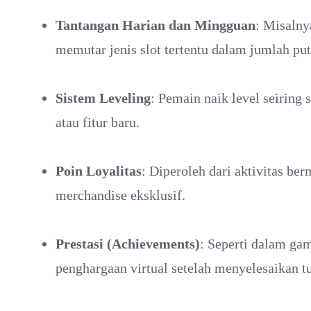
Tantangan Harian dan Mingguan
: Misalny
memutar jenis slot tertentu dalam jumlah put
Sistem Leveling
: Pemain naik level seiring
atau fitur baru.
Poin Loyalitas
: Diperoleh dari aktivitas be
merchandise eksklusif.
Prestasi (Achievements)
: Seperti dalam ga
penghargaan virtual setelah menyelesaikan tu