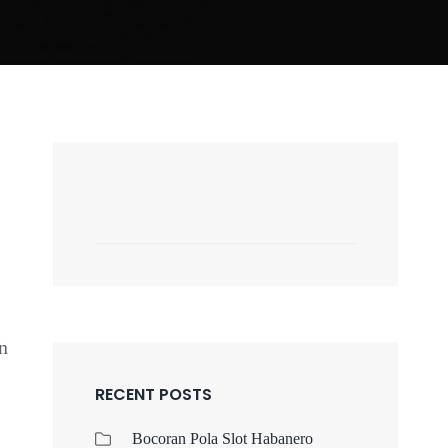
n
RECENT POSTS
Bocoran Pola Slot Habanero