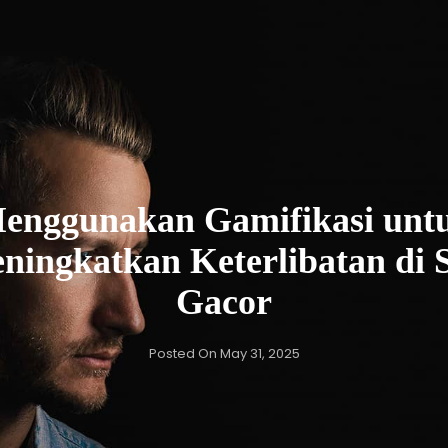
enggunakan Gamifikasi unt
ningkatkan Keterlibatan di S
Gacor
Posted On
May 31, 2025