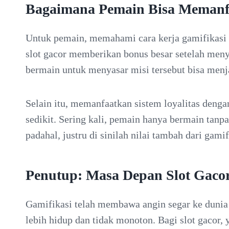
Bagaimana Pemain Bisa Memanf
Untuk pemain, memahami cara kerja gamifikasi 
slot gacor memberikan bonus besar setelah meny
bermain untuk menyasar misi tersebut bisa menjad
Selain itu, memanfaatkan sistem loyalitas deng
sedikit. Sering kali, pemain hanya bermain tan
padahal, justru di sinilah nilai tambah dari gamif
Penutup: Masa Depan Slot Gacor
Gamifikasi telah membawa angin segar ke dunia
lebih hidup dan tidak monoton. Bagi slot gacor,