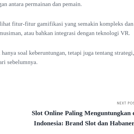
gan antara permainan dan pemain.
ihat fitur-fitur gamifikasi yang semakin kompleks dan
 musiman, atau bahkan integrasi dengan teknologi VR.
k hanya soal keberuntungan, tetapi juga tentang strategi
dari sebelumnya.
NEXT PO
Next
Slot Online Paling Menguntungkan 
Post
Indonesia: Brand Slot dan Habane