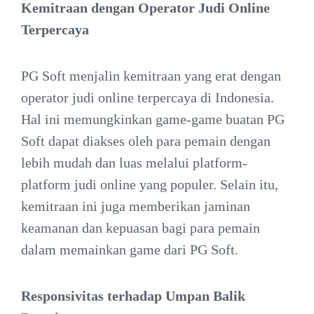
Kemitraan dengan Operator Judi Online
Terpercaya
PG Soft menjalin kemitraan yang erat dengan
operator judi online terpercaya di Indonesia.
Hal ini memungkinkan game-game buatan PG
Soft dapat diakses oleh para pemain dengan
lebih mudah dan luas melalui platform-
platform judi online yang populer. Selain itu,
kemitraan ini juga memberikan jaminan
keamanan dan kepuasan bagi para pemain
dalam memainkan game dari PG Soft.
Responsivitas terhadap Umpan Balik