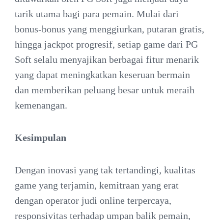
tarik utama bagi para pemain. Mulai dari
bonus-bonus yang menggiurkan, putaran gratis,
hingga jackpot progresif, setiap game dari PG
Soft selalu menyajikan berbagai fitur menarik
yang dapat meningkatkan keseruan bermain
dan memberikan peluang besar untuk meraih
kemenangan.
Kesimpulan
Dengan inovasi yang tak tertandingi, kualitas
game yang terjamin, kemitraan yang erat
dengan operator judi online terpercaya,
responsivitas terhadap umpan balik pemain,