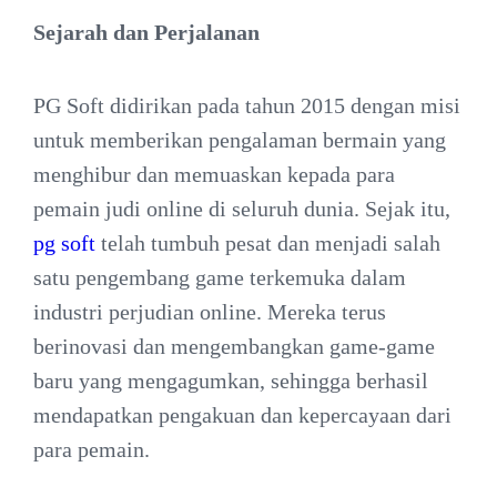
Sejarah dan Perjalanan
PG Soft didirikan pada tahun 2015 dengan misi
untuk memberikan pengalaman bermain yang
menghibur dan memuaskan kepada para
pemain judi online di seluruh dunia. Sejak itu,
pg soft
telah tumbuh pesat dan menjadi salah
satu pengembang game terkemuka dalam
industri perjudian online. Mereka terus
berinovasi dan mengembangkan game-game
baru yang mengagumkan, sehingga berhasil
mendapatkan pengakuan dan kepercayaan dari
para pemain.