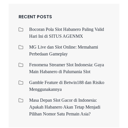
RECENT POSTS
Bocoran Pola Slot Habanero Paling Valid
Hari Ini di SITUS AGENMX
MG Live dan Slot Online: Memahami
Perbedaan Gameplay
Fenomena Streamer Slot Indonesia: Gaya
Main Habanero di Palumania Slot
Gamble Feature di Betwin188 dan Risiko
Menggunakannya
Masa Depan Slot Gacor di Indonesia:
Apakah Habanero Akan Tetap Menjadi
Pilihan Nomor Satu Pemain Asia?