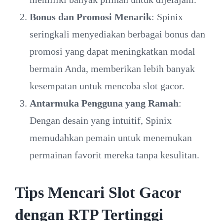
Bonus dan Promosi Menarik
: Spinix
seringkali menyediakan berbagai bonus dan
promosi yang dapat meningkatkan modal
bermain Anda, memberikan lebih banyak
kesempatan untuk mencoba slot gacor.
Antarmuka Pengguna yang Ramah
:
Dengan desain yang intuitif, Spinix
memudahkan pemain untuk menemukan
permainan favorit mereka tanpa kesulitan.
Tips Mencari Slot Gacor
dengan RTP Tertinggi