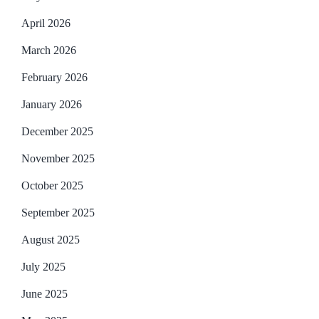
April 2026
March 2026
February 2026
January 2026
December 2025
November 2025
October 2025
September 2025
August 2025
July 2025
June 2025