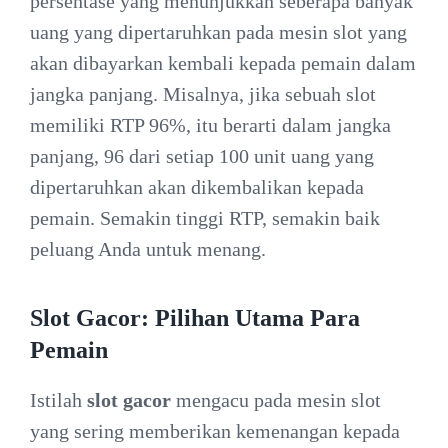
persentase yang menunjukkan seberapa banyak
uang yang dipertaruhkan pada mesin slot yang
akan dibayarkan kembali kepada pemain dalam
jangka panjang. Misalnya, jika sebuah slot
memiliki RTP 96%, itu berarti dalam jangka
panjang, 96 dari setiap 100 unit uang yang
dipertaruhkan akan dikembalikan kepada
pemain. Semakin tinggi RTP, semakin baik
peluang Anda untuk menang.
Slot Gacor: Pilihan Utama Para
Pemain
Istilah
slot gacor
mengacu pada mesin slot
yang sering memberikan kemenangan kepada