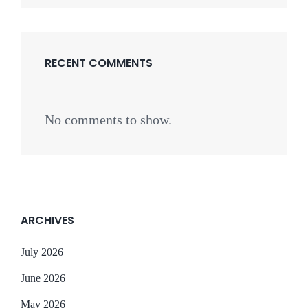
RECENT COMMENTS
No comments to show.
ARCHIVES
July 2026
June 2026
May 2026