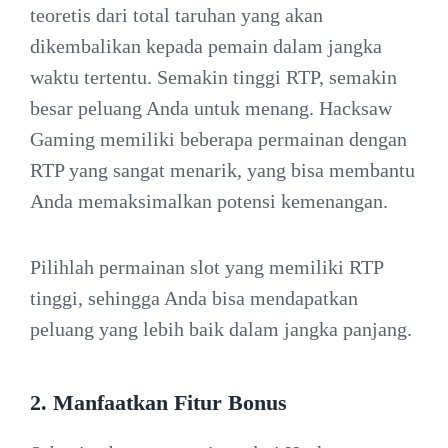
teoretis dari total taruhan yang akan
dikembalikan kepada pemain dalam jangka
waktu tertentu. Semakin tinggi RTP, semakin
besar peluang Anda untuk menang. Hacksaw
Gaming memiliki beberapa permainan dengan
RTP yang sangat menarik, yang bisa membantu
Anda memaksimalkan potensi kemenangan.
Pilihlah permainan slot yang memiliki RTP
tinggi, sehingga Anda bisa mendapatkan
peluang yang lebih baik dalam jangka panjang.
2. Manfaatkan Fitur Bonus