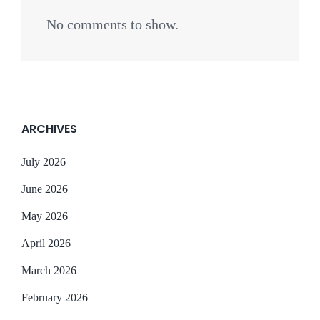
No comments to show.
ARCHIVES
July 2026
June 2026
May 2026
April 2026
March 2026
February 2026