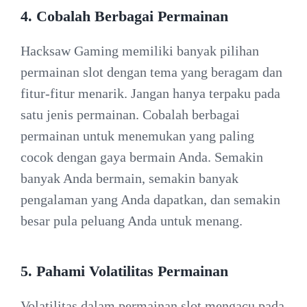
4. Cobalah Berbagai Permainan
Hacksaw Gaming memiliki banyak pilihan
permainan slot dengan tema yang beragam dan
fitur-fitur menarik. Jangan hanya terpaku pada
satu jenis permainan. Cobalah berbagai
permainan untuk menemukan yang paling
cocok dengan gaya bermain Anda. Semakin
banyak Anda bermain, semakin banyak
pengalaman yang Anda dapatkan, dan semakin
besar pula peluang Anda untuk menang.
5. Pahami Volatilitas Permainan
Volatilitas dalam permainan slot mengacu pada