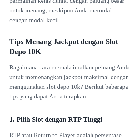
permainan kelas dunia, dengan peluang besar
untuk menang, meskipun Anda memulai
dengan modal kecil.
Tips Menang Jackpot dengan Slot
Depo 10K
Bagaimana cara memaksimalkan peluang Anda
untuk memenangkan jackpot maksimal dengan
menggunakan slot depo 10k? Berikut beberapa
tips yang dapat Anda terapkan:
1. Pilih Slot dengan RTP Tinggi
RTP atau Return to Player adalah persentase