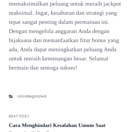
memaksimalkan peluang untuk meraih jackpot
maksimal. Ingat, kesabaran dan strategi yang
tepat sangat penting dalam permainan ini.
Dengan mengelola anggaran Anda dengan
bijaksana dan memanfaatkan fitur bonus yang
ada, Anda dapat meningkatkan peluang Anda
untuk meraih kemenangan besar. Selamat
bermain dan semoga sukses!
Categories
Uncategorized
NEXT POST
Post
Next
Cara Menghindari Kesalahan Umum Saat
Post
navigation