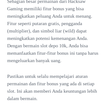
Sebagian besar permainan dari Hacksaw
Gaming memiliki fitur bonus yang bisa
meningkatkan peluang Anda untuk menang.
Fitur seperti putaran gratis, pengganda
(multiplier), dan simbol liar (wild) dapat
meningkatkan potensi kemenangan Anda.
Dengan bermain slot depo 10k, Anda bisa
memanfaatkan fitur-fitur bonus ini tanpa harus
mengeluarkan banyak uang.
Pastikan untuk selalu mempelajari aturan
permainan dan fitur bonus yang ada di setiap
slot. Ini akan memberi Anda keuntungan lebih
dalam bermain.