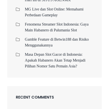
MG Live dan Slot Online: Memahami
Perbedaan Gameplay
Fenomena Streamer Slot Indonesia: Gaya
Main Habanero di Palumania Slot
Gamble Feature di Betwin188 dan Risiko
Menggunakannya
Masa Depan Slot Gacor di Indonesia:
Apakah Habanero Akan Tetap Menjadi
Pilihan Nomor Satu Pemain Asia?
RECENT COMMENTS