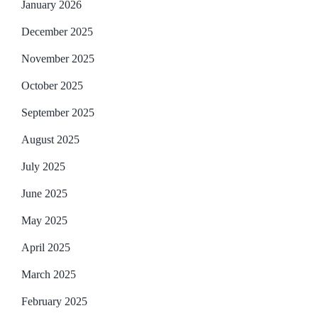
January 2026
December 2025
November 2025
October 2025
September 2025
August 2025
July 2025
June 2025
May 2025
April 2025
March 2025
February 2025