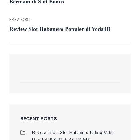
Bermain di Slot Bonus
PREV POST
Previous
Review Slot Habanero Populer di Yoda4D
Post
RECENT POSTS
Bocoran Pola Slot Habanero Paling Valid
Hari Ini di SITUS AGENMX