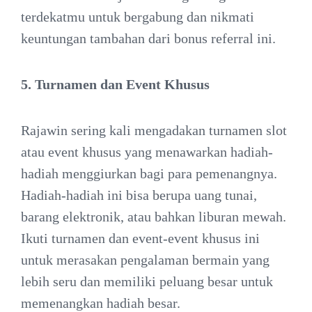
terdekatmu untuk bergabung dan nikmati
keuntungan tambahan dari bonus referral ini.
5. Turnamen dan Event Khusus
Rajawin sering kali mengadakan turnamen slot
atau event khusus yang menawarkan hadiah-
hadiah menggiurkan bagi para pemenangnya.
Hadiah-hadiah ini bisa berupa uang tunai,
barang elektronik, atau bahkan liburan mewah.
Ikuti turnamen dan event-event khusus ini
untuk merasakan pengalaman bermain yang
lebih seru dan memiliki peluang besar untuk
memenangkan hadiah besar.