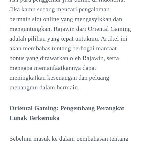
Jika kamu sedang mencari pengalaman
bermain slot online yang mengasyikkan dan
menguntungkan, Rajawin dari Oriental Gaming
adalah pilihan yang tepat untukmu. Artikel ini
akan membahas tentang berbagai manfaat
bonus yang ditawarkan oleh Rajawin, serta
mengapa memanfaatkannya dapat
meningkatkan kesenangan dan peluang
menangmu dalam bermain.
Oriental Gaming: Pengembang Perangkat
Lunak Terkemuka
Sebelum masuk ke dalam pembahasan tentang