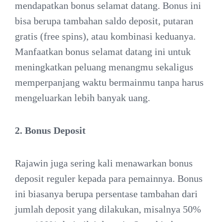
mendapatkan bonus selamat datang. Bonus ini
bisa berupa tambahan saldo deposit, putaran
gratis (free spins), atau kombinasi keduanya.
Manfaatkan bonus selamat datang ini untuk
meningkatkan peluang menangmu sekaligus
memperpanjang waktu bermainmu tanpa harus
mengeluarkan lebih banyak uang.
2. Bonus Deposit
Rajawin juga sering kali menawarkan bonus
deposit reguler kepada para pemainnya. Bonus
ini biasanya berupa persentase tambahan dari
jumlah deposit yang dilakukan, misalnya 50%