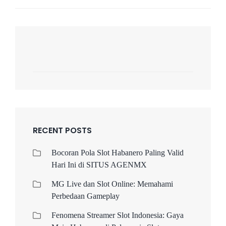
RECENT POSTS
Bocoran Pola Slot Habanero Paling Valid
Hari Ini di SITUS AGENMX
MG Live dan Slot Online: Memahami
Perbedaan Gameplay
Fenomena Streamer Slot Indonesia: Gaya