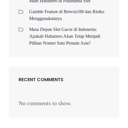
Main Habanero di Palumania Slot
Gamble Feature di Betwin188 dan Risiko
Menggunakannya
Masa Depan Slot Gacor di Indonesia:
Apakah Habanero Akan Tetap Menjadi
Pilihan Nomor Satu Pemain Asia?
RECENT COMMENTS
No comments to show.