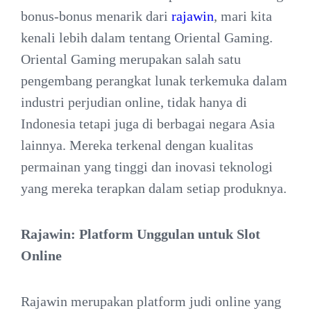
bonus-bonus menarik dari
rajawin
, mari kita
kenali lebih dalam tentang Oriental Gaming.
Oriental Gaming merupakan salah satu
pengembang perangkat lunak terkemuka dalam
industri perjudian online, tidak hanya di
Indonesia tetapi juga di berbagai negara Asia
lainnya. Mereka terkenal dengan kualitas
permainan yang tinggi dan inovasi teknologi
yang mereka terapkan dalam setiap produknya.
Rajawin: Platform Unggulan untuk Slot
Online
Rajawin merupakan platform judi online yang