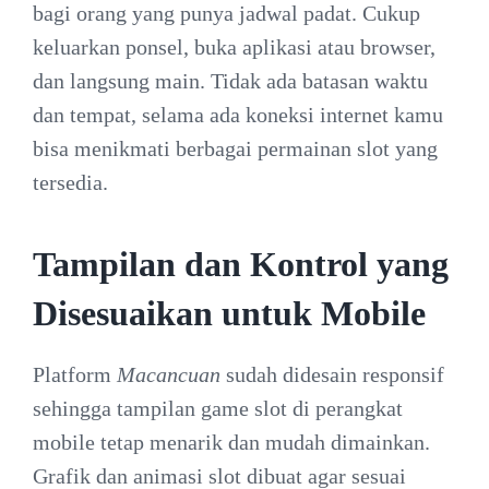
bagi orang yang punya jadwal padat. Cukup
keluarkan ponsel, buka aplikasi atau browser,
dan langsung main. Tidak ada batasan waktu
dan tempat, selama ada koneksi internet kamu
bisa menikmati berbagai permainan slot yang
tersedia.
Tampilan dan Kontrol yang
Disesuaikan untuk Mobile
Platform
Macancuan
sudah didesain responsif
sehingga tampilan game slot di perangkat
mobile tetap menarik dan mudah dimainkan.
Grafik dan animasi slot dibuat agar sesuai