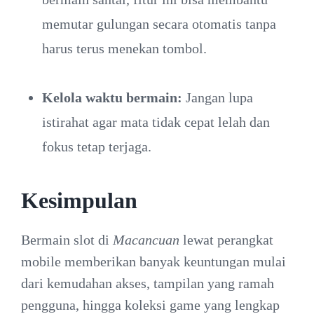
memutar gulungan secara otomatis tanpa
harus terus menekan tombol.
Kelola waktu bermain:
Jangan lupa
istirahat agar mata tidak cepat lelah dan
fokus tetap terjaga.
Kesimpulan
Bermain slot di
Macancuan
lewat perangkat
mobile memberikan banyak keuntungan mulai
dari kemudahan akses, tampilan yang ramah
pengguna, hingga koleksi game yang lengkap