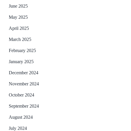
June 2025
May 2025
April 2025
March 2025
February 2025
January 2025
December 2024
November 2024
October 2024
September 2024
August 2024
July 2024