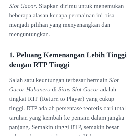
Slot Gacor
. Siapkan dirimu untuk menemukan
beberapa alasan kenapa permainan ini bisa
menjadi pilihan yang menyenangkan dan
menguntungkan.
1.
Peluang Kemenangan Lebih Tinggi
dengan RTP Tinggi
Salah satu keuntungan terbesar bermain
Slot
Gacor Habanero
di
Situs Slot Gacor
adalah
tingkat RTP (Return to Player) yang cukup
tinggi. RTP adalah persentase teoretis dari total
taruhan yang kembali ke pemain dalam jangka
panjang. Semakin tinggi RTP, semakin besar