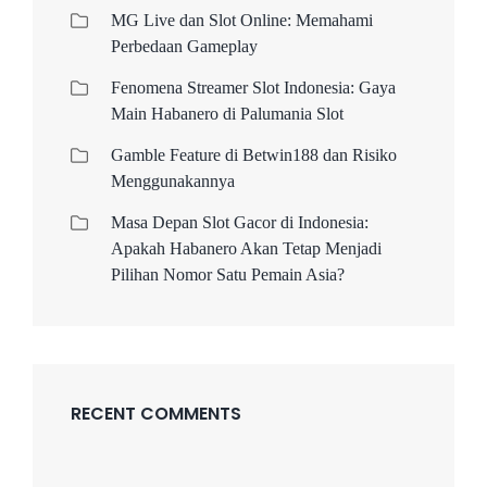
MG Live dan Slot Online: Memahami
Perbedaan Gameplay
Fenomena Streamer Slot Indonesia: Gaya
Main Habanero di Palumania Slot
Gamble Feature di Betwin188 dan Risiko
Menggunakannya
Masa Depan Slot Gacor di Indonesia:
Apakah Habanero Akan Tetap Menjadi
Pilihan Nomor Satu Pemain Asia?
RECENT COMMENTS