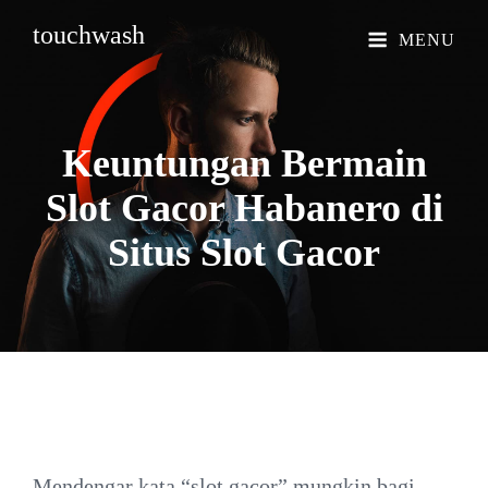
touchwash
MENU
Keuntungan Bermain
Slot Gacor Habanero di
Situs Slot
Gacor
Mendengar kata “slot gacor” mungkin bagi