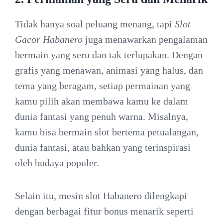
Tidak hanya soal peluang menang, tapi
Slot
Gacor Habanero
juga menawarkan pengalaman
bermain yang seru dan tak terlupakan. Dengan
grafis yang menawan, animasi yang halus, dan
tema yang beragam, setiap permainan yang
kamu pilih akan membawa kamu ke dalam
dunia fantasi yang penuh warna. Misalnya,
kamu bisa bermain slot bertema petualangan,
dunia fantasi, atau bahkan yang terinspirasi
oleh budaya populer.
Selain itu, mesin slot Habanero dilengkapi
dengan berbagai fitur bonus menarik seperti