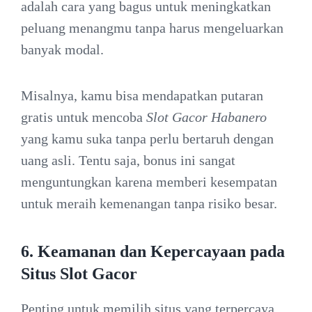
adalah cara yang bagus untuk meningkatkan
peluang menangmu tanpa harus mengeluarkan
banyak modal.
Misalnya, kamu bisa mendapatkan putaran
gratis untuk mencoba
Slot Gacor Habanero
yang kamu suka tanpa perlu bertaruh dengan
uang asli. Tentu saja, bonus ini sangat
menguntungkan karena memberi kesempatan
untuk meraih kemenangan tanpa risiko besar.
6.
Keamanan dan Kepercayaan pada
Situs Slot Gacor
Penting untuk memilih situs yang terpercaya.