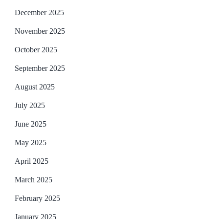
December 2025
November 2025
October 2025
September 2025
August 2025
July 2025
June 2025
May 2025
April 2025
March 2025
February 2025
January 2025