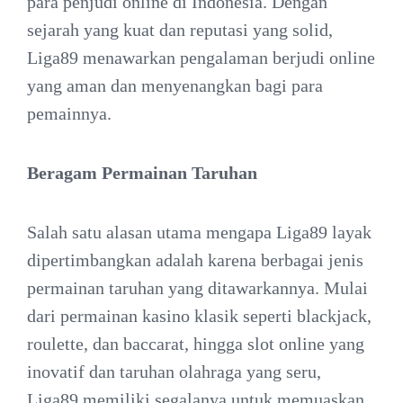
para penjudi online di Indonesia. Dengan
sejarah yang kuat dan reputasi yang solid,
Liga89 menawarkan pengalaman berjudi online
yang aman dan menyenangkan bagi para
pemainnya.
Beragam Permainan Taruhan
Salah satu alasan utama mengapa Liga89 layak
dipertimbangkan adalah karena berbagai jenis
permainan taruhan yang ditawarkannya. Mulai
dari permainan kasino klasik seperti blackjack,
roulette, dan baccarat, hingga slot online yang
inovatif dan taruhan olahraga yang seru,
Liga89 memiliki segalanya untuk memuaskan