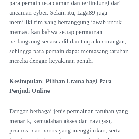
para pemain tetap aman dan terlindungi dari
ancaman cyber. Selain itu, Liga89 juga
memiliki tim yang bertanggung jawab untuk
memastikan bahwa setiap permainan
berlangsung secara adil dan tanpa kecurangan,
sehingga para pemain dapat memasang taruhan
mereka dengan keyakinan penuh.
Kesimpulan: Pilihan Utama bagi Para
Penjudi Online
Dengan berbagai jenis permainan taruhan yang
menarik, kemudahan akses dan navigasi,
promosi dan bonus yang menggiurkan, serta