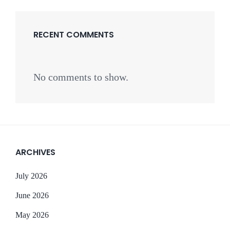
RECENT COMMENTS
No comments to show.
ARCHIVES
July 2026
June 2026
May 2026