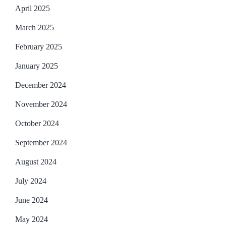
April 2025
March 2025
February 2025
January 2025
December 2024
November 2024
October 2024
September 2024
August 2024
July 2024
June 2024
May 2024