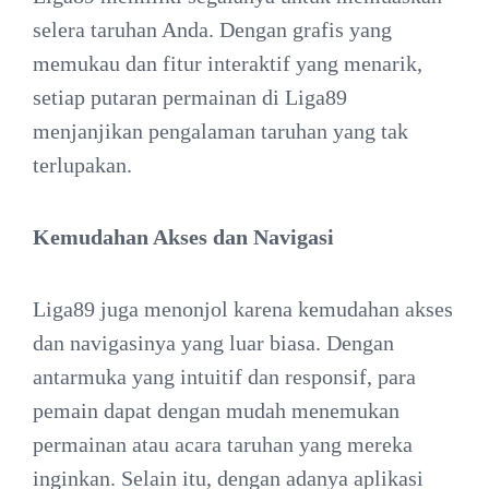
selera taruhan Anda. Dengan grafis yang
memukau dan fitur interaktif yang menarik,
setiap putaran permainan di Liga89
menjanjikan pengalaman taruhan yang tak
terlupakan.
Kemudahan Akses dan Navigasi
Liga89 juga menonjol karena kemudahan akses
dan navigasinya yang luar biasa. Dengan
antarmuka yang intuitif dan responsif, para
pemain dapat dengan mudah menemukan
permainan atau acara taruhan yang mereka
inginkan. Selain itu, dengan adanya aplikasi