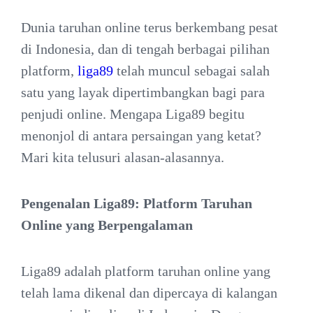
Dunia taruhan online terus berkembang pesat
di Indonesia, dan di tengah berbagai pilihan
platform,
liga89
telah muncul sebagai salah
satu yang layak dipertimbangkan bagi para
penjudi online. Mengapa Liga89 begitu
menonjol di antara persaingan yang ketat?
Mari kita telusuri alasan-alasannya.
Pengenalan Liga89: Platform Taruhan
Online yang Berpengalaman
Liga89 adalah platform taruhan online yang
telah lama dikenal dan dipercaya di kalangan