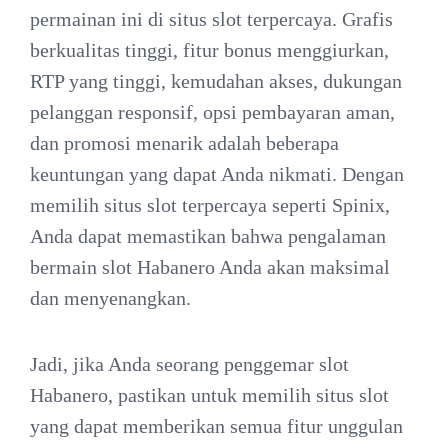
permainan ini di situs slot terpercaya. Grafis
berkualitas tinggi, fitur bonus menggiurkan,
RTP yang tinggi, kemudahan akses, dukungan
pelanggan responsif, opsi pembayaran aman,
dan promosi menarik adalah beberapa
keuntungan yang dapat Anda nikmati. Dengan
memilih situs slot terpercaya seperti Spinix,
Anda dapat memastikan bahwa pengalaman
bermain slot Habanero Anda akan maksimal
dan menyenangkan.
Jadi, jika Anda seorang penggemar slot
Habanero, pastikan untuk memilih situs slot
yang dapat memberikan semua fitur unggulan