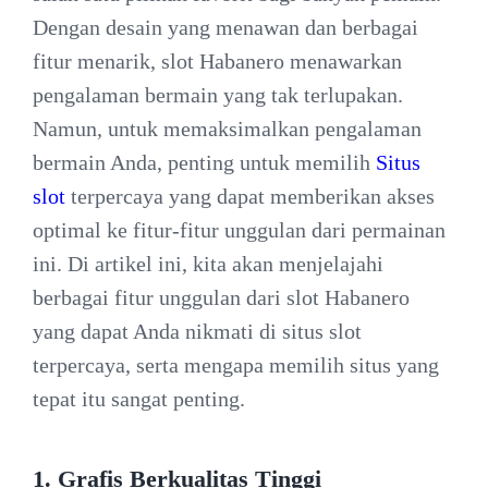
Dengan desain yang menawan dan berbagai
fitur menarik, slot Habanero menawarkan
pengalaman bermain yang tak terlupakan.
Namun, untuk memaksimalkan pengalaman
bermain Anda, penting untuk memilih
Situs
slot
terpercaya yang dapat memberikan akses
optimal ke fitur-fitur unggulan dari permainan
ini. Di artikel ini, kita akan menjelajahi
berbagai fitur unggulan dari slot Habanero
yang dapat Anda nikmati di situs slot
terpercaya, serta mengapa memilih situs yang
tepat itu sangat penting.
1. Grafis Berkualitas Tinggi