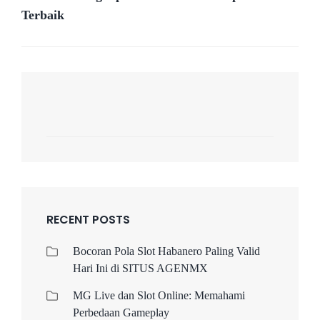
Terbaik
RECENT POSTS
Bocoran Pola Slot Habanero Paling Valid
Hari Ini di SITUS AGENMX
MG Live dan Slot Online: Memahami
Perbedaan Gameplay