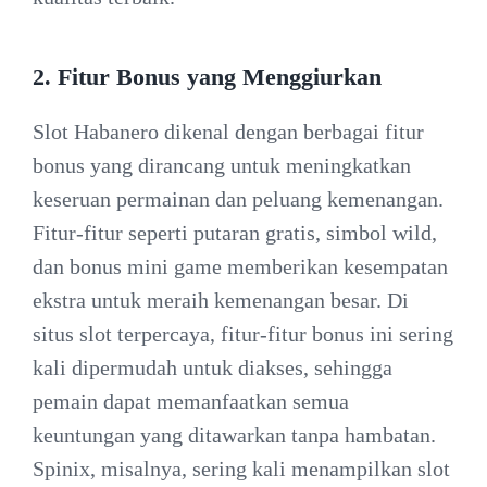
2. Fitur Bonus yang Menggiurkan
Slot Habanero dikenal dengan berbagai fitur
bonus yang dirancang untuk meningkatkan
keseruan permainan dan peluang kemenangan.
Fitur-fitur seperti putaran gratis, simbol wild,
dan bonus mini game memberikan kesempatan
ekstra untuk meraih kemenangan besar. Di
situs slot terpercaya, fitur-fitur bonus ini sering
kali dipermudah untuk diakses, sehingga
pemain dapat memanfaatkan semua
keuntungan yang ditawarkan tanpa hambatan.
Spinix, misalnya, sering kali menampilkan slot