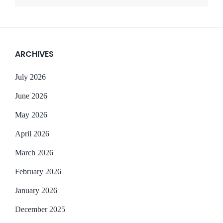
ARCHIVES
July 2026
June 2026
May 2026
April 2026
March 2026
February 2026
January 2026
December 2025