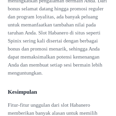
meningkatkan pengalaman bermain Anda. Dari
bonus selamat datang hingga promosi reguler
dan program loyalitas, ada banyak peluang
untuk memanfaatkan tambahan nilai pada
taruhan Anda. Slot Habanero di situs seperti
Spinix sering kali disertai dengan berbagai
bonus dan promosi menarik, sehingga Anda
dapat memaksimalkan potensi kemenangan
Anda dan membuat setiap sesi bermain lebih
menguntungkan.
Kesimpulan
Fitur-fitur unggulan dari slot Habanero
memberikan banyak alasan untuk memilih