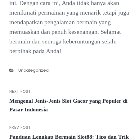
ini. Dengan cara ini, Anda tidak hanya akan
menikmati permainan yang menarik tetapi juga
mendapatkan pengalaman bermain yang
memuaskan dan penuh kesenangan. Selamat
bermain dan semoga keberuntungan selalu
berpihak pada Anda!
Categories
Uncategorized
NEXT POST
Post
Next
Mengenal Jenis-Jenis Slot Gacor yang Populer di
Post
navigation
Pasar Indonesia
PREV POST
Previous
Panduan Lengkap Bermain Slot88: Tips dan Trik
Post