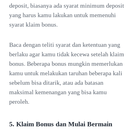
deposit, biasanya ada syarat minimum deposit
yang harus kamu lakukan untuk memenuhi
syarat klaim bonus.
Baca dengan teliti syarat dan ketentuan yang
berlaku agar kamu tidak kecewa setelah klaim
bonus. Beberapa bonus mungkin memerlukan
kamu untuk melakukan taruhan beberapa kali
sebelum bisa ditarik, atau ada batasan
maksimal kemenangan yang bisa kamu
peroleh.
5. Klaim Bonus dan Mulai Bermain