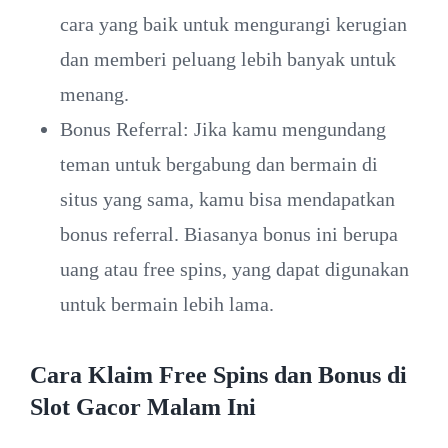
cara yang baik untuk mengurangi kerugian
dan memberi peluang lebih banyak untuk
menang.
Bonus Referral: Jika kamu mengundang
teman untuk bergabung dan bermain di
situs yang sama, kamu bisa mendapatkan
bonus referral. Biasanya bonus ini berupa
uang atau free spins, yang dapat digunakan
untuk bermain lebih lama.
Cara Klaim Free Spins dan Bonus di
Slot Gacor Malam Ini