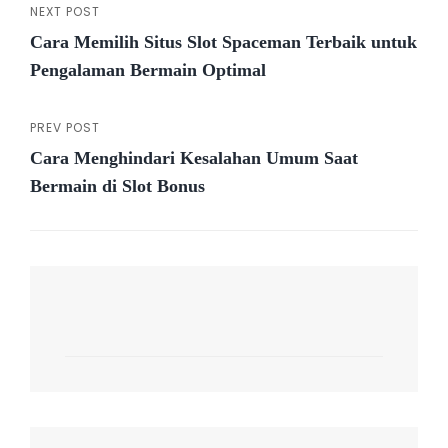
NEXT POST
Post
Next
Cara Memilih Situs Slot Spaceman Terbaik untuk
Post
navigation
Pengalaman Bermain Optimal
PREV POST
Previous
Cara Menghindari Kesalahan Umum Saat
Post
Bermain di Slot Bonus