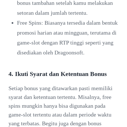
bonus tambahan setelah kamu melakukan
setoran dalam jumlah tertentu.
Free Spins: Biasanya tersedia dalam bentuk
promosi harian atau mingguan, terutama di
game-slot dengan RTP tinggi seperti yang
disediakan oleh Dragoonsoft.
4. Ikuti Syarat dan Ketentuan Bonus
Setiap bonus yang ditawarkan pasti memiliki
syarat dan ketentuan tertentu. Misalnya, free
spins mungkin hanya bisa digunakan pada
game-slot tertentu atau dalam periode waktu
yang terbatas. Begitu juga dengan bonus