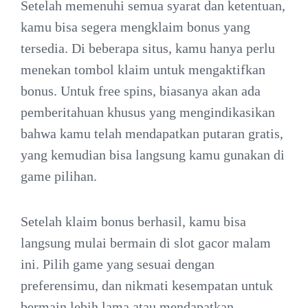
Setelah memenuhi semua syarat dan ketentuan,
kamu bisa segera mengklaim bonus yang
tersedia. Di beberapa situs, kamu hanya perlu
menekan tombol klaim untuk mengaktifkan
bonus. Untuk free spins, biasanya akan ada
pemberitahuan khusus yang mengindikasikan
bahwa kamu telah mendapatkan putaran gratis,
yang kemudian bisa langsung kamu gunakan di
game pilihan.
Setelah klaim bonus berhasil, kamu bisa
langsung mulai bermain di slot gacor malam
ini. Pilih game yang sesuai dengan
preferensimu, dan nikmati kesempatan untuk
bermain lebih lama atau mendapatkan