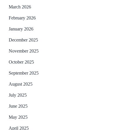
March 2026
February 2026
January 2026
December 2025
November 2025
October 2025
September 2025
August 2025
July 2025
June 2025
May 2025
April 2025