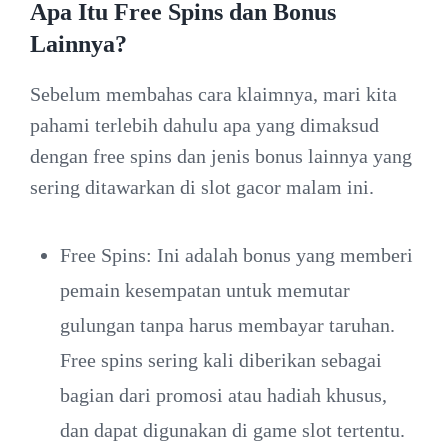
Apa Itu Free Spins dan Bonus
Lainnya?
Sebelum membahas cara klaimnya, mari kita
pahami terlebih dahulu apa yang dimaksud
dengan free spins dan jenis bonus lainnya yang
sering ditawarkan di slot gacor malam ini.
Free Spins: Ini adalah bonus yang memberi
pemain kesempatan untuk memutar
gulungan tanpa harus membayar taruhan.
Free spins sering kali diberikan sebagai
bagian dari promosi atau hadiah khusus,
dan dapat digunakan di game slot tertentu.