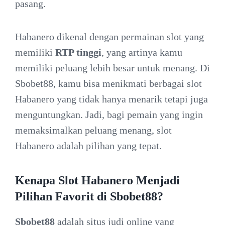
pasang.
Habanero dikenal dengan permainan slot yang
memiliki
RTP tinggi
, yang artinya kamu
memiliki peluang lebih besar untuk menang. Di
Sbobet88, kamu bisa menikmati berbagai slot
Habanero yang tidak hanya menarik tetapi juga
menguntungkan. Jadi, bagi pemain yang ingin
memaksimalkan peluang menang, slot
Habanero adalah pilihan yang tepat.
Kenapa Slot Habanero Menjadi
Pilihan Favorit di Sbobet88?
Sbobet88
adalah situs judi online yang