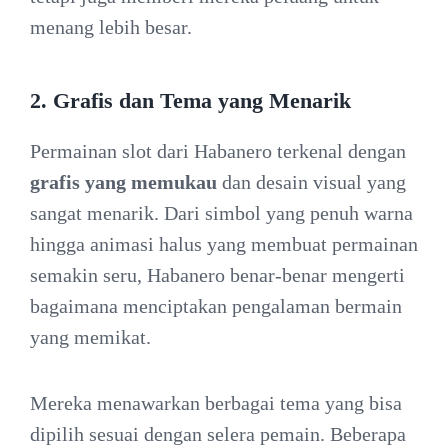
menang lebih besar.
2.
Grafis dan Tema yang Menarik
Permainan slot dari Habanero terkenal dengan
grafis yang memukau
dan desain visual yang
sangat menarik. Dari simbol yang penuh warna
hingga animasi halus yang membuat permainan
semakin seru, Habanero benar-benar mengerti
bagaimana menciptakan pengalaman bermain
yang memikat.
Mereka menawarkan berbagai tema yang bisa
dipilih sesuai dengan selera pemain. Beberapa