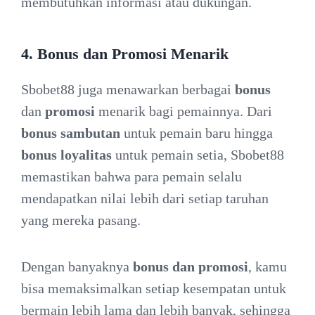
membutuhkan informasi atau dukungan.
4.
Bonus dan Promosi Menarik
Sbobet88 juga menawarkan berbagai
bonus
dan
promosi
menarik bagi pemainnya. Dari
bonus sambutan
untuk pemain baru hingga
bonus loyalitas
untuk pemain setia, Sbobet88
memastikan bahwa para pemain selalu
mendapatkan nilai lebih dari setiap taruhan
yang mereka pasang.
Dengan banyaknya
bonus dan promosi
, kamu
bisa memaksimalkan setiap kesempatan untuk
bermain lebih lama dan lebih banyak, sehingga