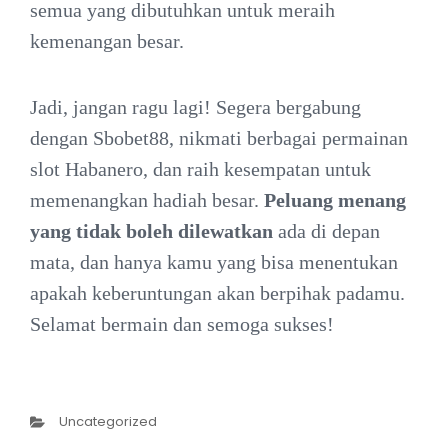
semua yang dibutuhkan untuk meraih
kemenangan besar.
Jadi, jangan ragu lagi! Segera bergabung
dengan Sbobet88, nikmati berbagai permainan
slot Habanero, dan raih kesempatan untuk
memenangkan hadiah besar.
Peluang menang
yang tidak boleh dilewatkan
ada di depan
mata, dan hanya kamu yang bisa menentukan
apakah keberuntungan akan berpihak padamu.
Selamat bermain dan semoga sukses!
Categories
Uncategorized