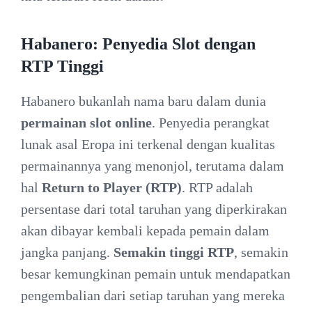
Habanero: Penyedia Slot dengan
RTP Tinggi
Habanero bukanlah nama baru dalam dunia
permainan slot online
. Penyedia perangkat
lunak asal Eropa ini terkenal dengan kualitas
permainannya yang menonjol, terutama dalam
hal
Return to Player (RTP)
. RTP adalah
persentase dari total taruhan yang diperkirakan
akan dibayar kembali kepada pemain dalam
jangka panjang.
Semakin tinggi RTP
, semakin
besar kemungkinan pemain untuk mendapatkan
pengembalian dari setiap taruhan yang mereka