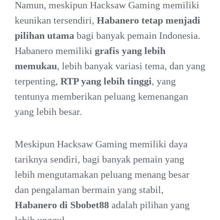
Namun, meskipun Hacksaw Gaming memiliki
keunikan tersendiri,
Habanero tetap menjadi
pilihan utama
bagi banyak pemain Indonesia.
Habanero memiliki
grafis yang lebih
memukau
, lebih banyak variasi tema, dan yang
terpenting,
RTP yang lebih tinggi
, yang
tentunya memberikan peluang kemenangan
yang lebih besar.
Meskipun Hacksaw Gaming memiliki daya
tariknya sendiri, bagi banyak pemain yang
lebih mengutamakan peluang menang besar
dan pengalaman bermain yang stabil,
Habanero di Sbobet88
adalah pilihan yang
lebih unggul.