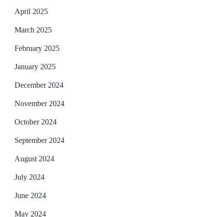
April 2025
March 2025
February 2025
January 2025
December 2024
November 2024
October 2024
September 2024
August 2024
July 2024
June 2024
May 2024