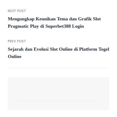
NEXT POST
Post
Next
Mengungkap Keunikan Tema dan Grafik Slot
Post
navigation
Pragmatic Play di Superbet388 Login
PREV POST
Previous
Sejarah dan Evolusi Slot Online di Platform Togel
Post
Online