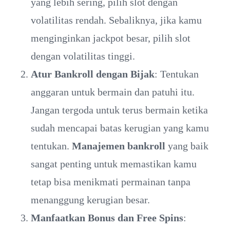
yang lebih sering, pilih slot dengan
volatilitas rendah. Sebaliknya, jika kamu
menginginkan jackpot besar, pilih slot
dengan volatilitas tinggi.
Atur Bankroll dengan Bijak
: Tentukan
anggaran untuk bermain dan patuhi itu.
Jangan tergoda untuk terus bermain ketika
sudah mencapai batas kerugian yang kamu
tentukan.
Manajemen bankroll
yang baik
sangat penting untuk memastikan kamu
tetap bisa menikmati permainan tanpa
menanggung kerugian besar.
Manfaatkan Bonus dan Free Spins
: