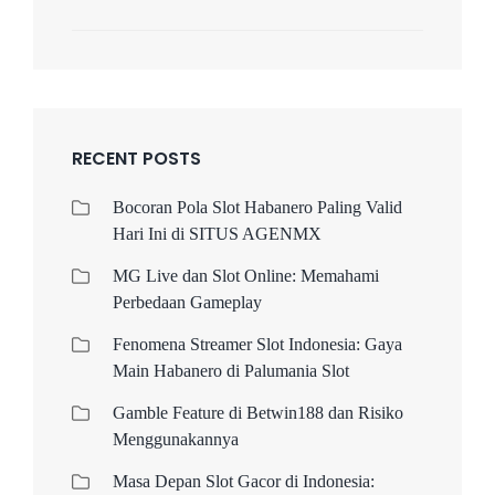
RECENT POSTS
Bocoran Pola Slot Habanero Paling Valid
Hari Ini di SITUS AGENMX
MG Live dan Slot Online: Memahami
Perbedaan Gameplay
Fenomena Streamer Slot Indonesia: Gaya
Main Habanero di Palumania Slot
Gamble Feature di Betwin188 dan Risiko
Menggunakannya
Masa Depan Slot Gacor di Indonesia: