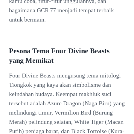
kamu coba, fitur-fitur unggulannya, dan
bagaimana GCR 77 menjadi tempat terbaik
untuk bermain.
Pesona Tema Four Divine Beasts
yang Memikat
Four Divine Beasts mengusung tema mitologi
Tiongkok yang kaya akan simbolisme dan
keindahan budaya. Keempat makhluk suci
tersebut adalah Azure Dragon (Naga Biru) yang
melindungi timur, Vermilion Bird (Burung
Merah) pelindung selatan, White Tiger (Macan
Putih) penjaga barat, dan Black Tortoise (Kura-