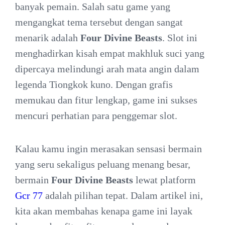
banyak pemain. Salah satu game yang
mengangkat tema tersebut dengan sangat
menarik adalah
Four Divine Beasts
. Slot ini
menghadirkan kisah empat makhluk suci yang
dipercaya melindungi arah mata angin dalam
legenda Tiongkok kuno. Dengan grafis
memukau dan fitur lengkap, game ini sukses
mencuri perhatian para penggemar slot.
Kalau kamu ingin merasakan sensasi bermain
yang seru sekaligus peluang menang besar,
bermain
Four Divine Beasts
lewat platform
Gcr 77
adalah pilihan tepat. Dalam artikel ini,
kita akan membahas kenapa game ini layak