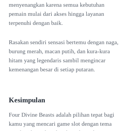
menyenangkan karena semua kebutuhan
pemain mulai dari akses hingga layanan
terpenuhi dengan baik.
Rasakan sendiri sensasi bertemu dengan naga,
burung merah, macan putih, dan kura-kura
hitam yang legendaris sambil mengincar
kemenangan besar di setiap putaran.
Kesimpulan
Four Divine Beasts adalah pilihan tepat bagi
kamu yang mencari game slot dengan tema