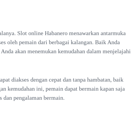
alanya. Slot online Habanero menawarkan antarmuka
s oleh pemain dari berbagai kalangan. Baik Anda
, Anda akan menemukan kemudahan dalam menjelajahi
pat diakses dengan cepat dan tanpa hambatan, baik
an kemudahan ini, pemain dapat bermain kapan saja
fis dan pengalaman bermain.