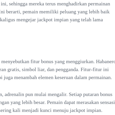
ini, sehingga mereka terus menghadirkan permainan
Ini berarti, pemain memiliki peluang yang lebih baik
aligus mengejar jackpot impian yang telah lama
a menyebutkan fitur bonus yang menggiurkan. Habaner
n gratis, simbol liar, dan pengganda. Fitur-fitur ini
api juga menambah elemen keseruan dalam permainan.
, adrenalin pun mulai mengalir. Setiap putaran bonus
an yang lebih besar. Pemain dapat merasakan sensasi
g sering kali menjadi kunci menuju jackpot impian.