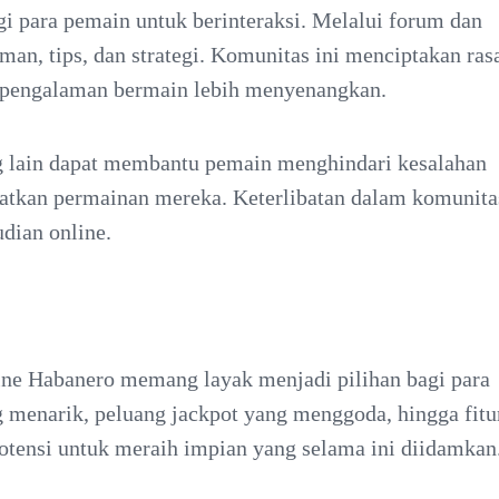
i para pemain untuk berinteraksi. Melalui forum dan
man, tips, dan strategi. Komunitas ini menciptakan ras
n pengalaman bermain lebih menyenangkan.
ng lain dapat membantu pemain menghindari kesalahan
tkan permainan mereka. Keterlibatan dalam komunita
udian online.
ine Habanero memang layak menjadi pilihan bagi para
 menarik, peluang jackpot yang menggoda, hingga fitu
tensi untuk meraih impian yang selama ini diidamkan