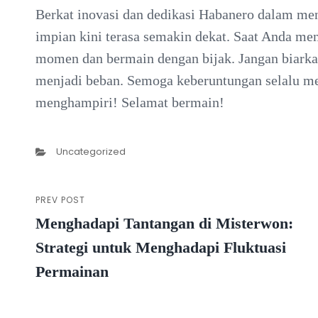
Berkat inovasi dan dedikasi Habanero dalam men
impian kini terasa semakin dekat. Saat Anda me
momen dan bermain dengan bijak. Jangan biark
menjadi beban. Semoga keberuntungan selalu men
menghampiri! Selamat bermain!
Categories
Uncategorized
PREV POST
Post
Previous
Menghadapi Tantangan di Misterwon:
Post
navigation
Strategi untuk Menghadapi Fluktuasi
Permainan