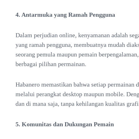
4. Antarmuka yang Ramah Pengguna
Dalam perjudian online, kenyamanan adalah seg
yang ramah pengguna, membuatnya mudah diakse
seorang pemula maupun pemain berpengalaman
berbagai pilihan permainan.
Habanero memastikan bahwa setiap permainan da
melalui perangkat desktop maupun mobile. Deng
dan di mana saja, tanpa kehilangan kualitas gra
5. Komunitas dan Dukungan Pemain