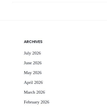
ARCHIVES
July 2026
June 2026
May 2026
April 2026
March 2026
February 2026