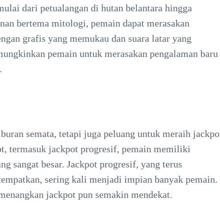
ulai dari petualangan di hutan belantara hingga
inan bertema mitologi, pemain dapat merasakan
engan grafis yang memukau dan suara latar yang
ungkinkan pemain untuk merasakan pengalaman baru
.
buran semata, tetapi juga peluang untuk meraih jackpo
t, termasuk jackpot progresif, pemain memiliki
sangat besar. Jackpot progresif, yang terus
itempatkan, sering kali menjadi impian banyak pemain.
memenangkan jackpot pun semakin mendekat.