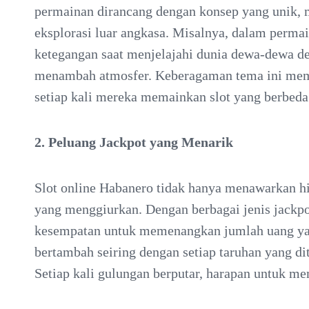
permainan dirancang dengan konsep yang unik, m
eksplorasi luar angkasa. Misalnya, dalam perma
ketegangan saat menjelajahi dunia dewa-dewa d
menambah atmosfer. Keberagaman tema ini mem
setiap kali mereka memainkan slot yang berbeda
2. Peluang Jackpot yang Menarik
Slot online Habanero tidak hanya menawarkan hi
yang menggiurkan. Dengan berbagai jenis jackpo
kesempatan untuk memenangkan jumlah uang yang 
bertambah seiring dengan setiap taruhan yang d
Setiap kali gulungan berputar, harapan untuk 