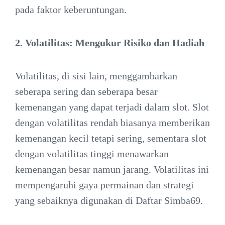
pada faktor keberuntungan.
2. Volatilitas: Mengukur Risiko dan Hadiah
Volatilitas, di sisi lain, menggambarkan
seberapa sering dan seberapa besar
kemenangan yang dapat terjadi dalam slot. Slot
dengan volatilitas rendah biasanya memberikan
kemenangan kecil tetapi sering, sementara slot
dengan volatilitas tinggi menawarkan
kemenangan besar namun jarang. Volatilitas ini
mempengaruhi gaya permainan dan strategi
yang sebaiknya digunakan di Daftar Simba69.