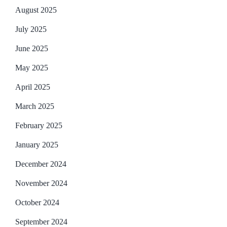
August 2025
July 2025
June 2025
May 2025
April 2025
March 2025
February 2025
January 2025
December 2024
November 2024
October 2024
September 2024