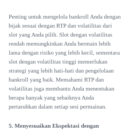
Penting untuk mengelola bankroll Anda dengan
bijak sesuai dengan RTP dan volatilitas dari
slot yang Anda pilih. Slot dengan volatilitas
rendah memungkinkan Anda bermain lebih
lama dengan risiko yang lebih kecil, sementara
slot dengan volatilitas tinggi memerlukan
strategi yang lebih hati-hati dan pengelolaan
bankroll yang baik. Memahami RTP dan
volatilitas juga membantu Anda menentukan
berapa banyak yang sebaiknya Anda
pertaruhkan dalam setiap sesi permainan.
5. Menyesuaikan Ekspektasi dengan