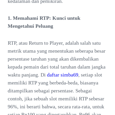
kedalaman dan pemikiran.
1. Memahami RTP: Kunci untuk
Mengetahui Peluang
RTP, atau Return to Player, adalah salah satu
metrik utama yang menentukan seberapa besar
persentase taruhan yang akan dikembalikan
kepada pemain dari total taruhan dalam jangka
waktu panjang. Di
daftar simba69
, setiap slot
memiliki RTP yang berbeda-beda, biasanya
ditampilkan sebagai persentase. Sebagai
contoh, jika sebuah slot memiliki RTP sebesar
96%, ini berarti bahwa, secara rata-rata, untuk
setiap Rp100 yang dipertaruhkan, Rp96 akan