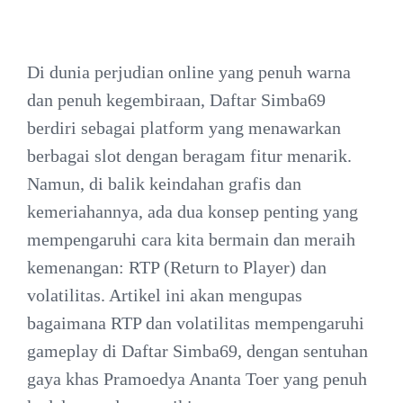
Di dunia perjudian online yang penuh warna
dan penuh kegembiraan, Daftar Simba69
berdiri sebagai platform yang menawarkan
berbagai slot dengan beragam fitur menarik.
Namun, di balik keindahan grafis dan
kemeriahannya, ada dua konsep penting yang
mempengaruhi cara kita bermain dan meraih
kemenangan: RTP (Return to Player) dan
volatilitas. Artikel ini akan mengupas
bagaimana RTP dan volatilitas mempengaruhi
gameplay di Daftar Simba69, dengan sentuhan
gaya khas Pramoedya Ananta Toer yang penuh