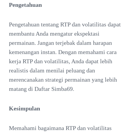
Pengetahuan
Pengetahuan tentang RTP dan volatilitas dapat
membantu Anda mengatur ekspektasi
permainan. Jangan terjebak dalam harapan
kemenangan instan. Dengan memahami cara
kerja RTP dan volatilitas, Anda dapat lebih
realistis dalam menilai peluang dan
merencanakan strategi permainan yang lebih
matang di Daftar Simba69.
Kesimpulan
Memahami bagaimana RTP dan volatilitas