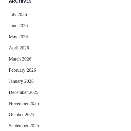
ARCHIVES
July 2026
June 2026
May 2026
April 2026
March 2026
February 2026
January 2026
December 2025
November 2025
October 2025
September 2025